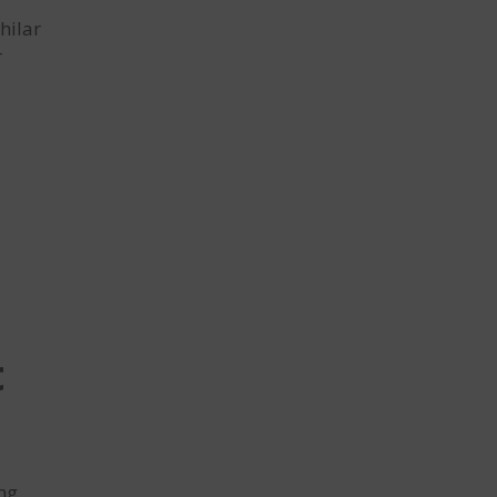
hilar
r
t
ng