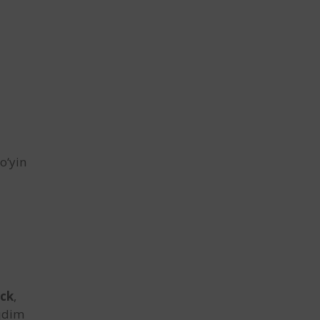
o‘yin
ick
,
aqdim