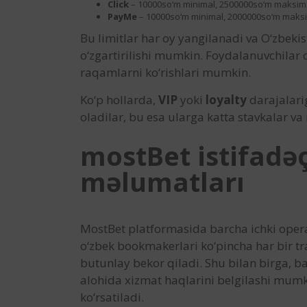
Click
– 10000so‘m minimal, 2500000so‘m maksima
PayMe
– 10000so‘m minimal, 2000000so‘m maksi
Bu limitlar har oy yangilanadi va O‘zbekis
o‘zgartirilishi mumkin. Foydalanuvchilar 
raqamlarni ko‘rishlari mumkin.
Ko‘p hollarda,
VIP
yoki
loyalty
darajalari
oladilar, bu esa ularga katta stavkalar v
mostBet istifadə
məlumatları
MostBet platformasida barcha ichki oper
o‘zbek bookmakerlari ko‘pincha har bir t
butunlay bekor qiladi. Shu bilan birga, ba
alohida xizmat haqlarini belgilashi mum
ko‘rsatiladi.