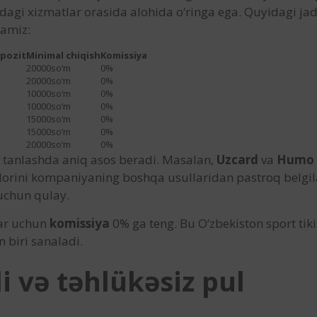
dagi xizmatlar orasida alohida o‘ringa ega. Quyidagi ja
qamiz:
epozit
Minimal chiqish
Komissiya
20000so‘m
0%
20000so‘m
0%
10000so‘m
0%
10000so‘m
0%
15000so‘m
0%
15000so‘m
0%
20000so‘m
0%
i tanlashda aniq asos beradi. Masalan,
Uzcard
va
Humo
dorini kompaniyaning boshqa usullaridan pastroq belgil
 uchun qulay.
lar uchun
komissiya
0% ga teng. Bu O‘zbekiston sport tik
 biri sanaladi.
i və təhlükəsiz pul