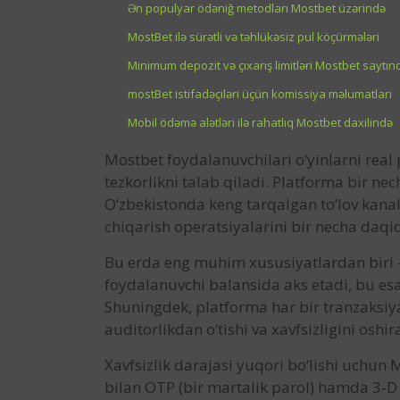
Ən populyar ödəniğ metodları Mostbet üzərində
MostBet ilə sürətli və təhlükəsiz pul köçürmələri
Minimum depozit və çıxarış limitləri Mostbet saytın
mostBet istifadəçiləri üçün komissiya məlumatları
Mobil ödəmə alətləri ilə rahatlıq Mostbet daxilində
Mostbet foydalanuvchilari o‘yinlarni real 
tezkorlikni talab qiladi. Platforma bir ne
O‘zbekistonda keng tarqalgan to‘lov kanal
chiqarish operatsiyalarini bir necha daqi
Bu erda eng muhim xususiyatlardan biri
foydalanuvchi balansida aks etadi, bu esa 
Shuningdek, platforma har bir tranzaksiy
auditorlikdan o‘tishi va xavfsizligini oshir
Xavfsizlik darajasi yuqori bo‘lishi uchun 
bilan OTP (bir martalik parol) hamda 3‑D 