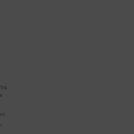
liq.
ta
an:
h.