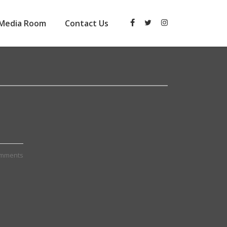
Media Room
Contact Us
mments