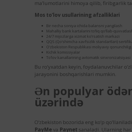
ma’lumotlarini himoya qilib, firibgarlik ta
Mos to‘lov usullarining afzalliklari
Bir necha soniya ichida balansni yangilash
Mahalliy bank kartalarini to‘liq qo‘llab‑quvvatlas
24/7 mijozlarga xizmat ko‘rsatish markazi
QQS (Qo‘shimcha xavfsizlik standartlari) sertifik
O‘zbekiston Respublikasi moliyaviy qonunchilig
Kichik komissiyalar
To‘lov kanallarining avtomatik sinxronizatsiyasi
Bu ro‘yxatdan keyin, foydalanuvchilar o‘z
jarayonini boshqarishlari mumkin.
Ən populyar ödən
üzərində
O‘zbekiston bozorida eng ko‘p qo‘llaniladi
PayMe
va
Paynet
sanaladi. Ularning har 