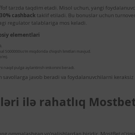
fof tarzda taqdim etadi. Misol uchun, yangi foydalanuvc
30% cashback
taklif etiladi. Bu bonuslar uchun turnove
agi regulator talablariga mos keladi.
osiy elementlari
i.
al 5000000so‘m miqdorida chiqish limitlari mavjud.
o‘m).
i naqd pulga aylantirish imkonini beradi.
 savollarga javob beradi va foydalanuvchilarni keraksiz
əri ilə rahatlıq Mostbe
eng ommalashgan yo‘nalishlardan biridir. MostBet o‘zini