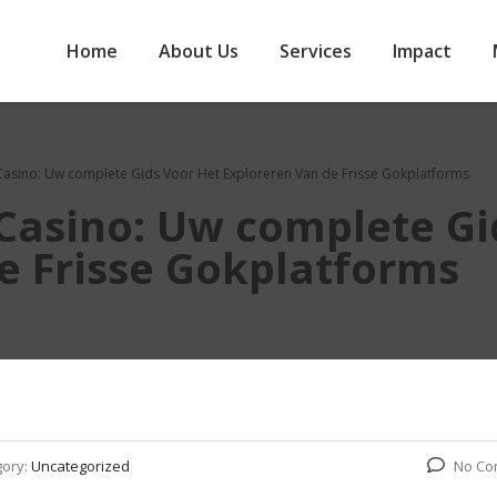
Home
About Us
Services
Impact
Casino: Uw complete Gids Voor Het Exploreren Van de Frisse Gokplatforms
Casino: Uw complete Gi
e Frisse Gokplatforms
gory:
Uncategorized
No Co