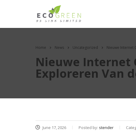
Home
News
Uncategorized
Nieuwe Internet 
Nieuwe Internet 
Exploreren Van d
June 17, 2026
Posted by:
stender
Cate