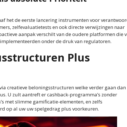
af het de eerste lancering instrumenten voor verantwoo
imers, zelfevaluatietests en ook directe verwijzingen naar
oactieve aanpak verschilt van de oudere platformen die 
en implementeerden onder de druk van regulatoren.
sstructuren Plus
via creatieve beloningsstructuren welke verder gaan dan
nus. U zult aantreft er cashback-programma’s zonder
’s met slimme gamificatie-elementen, en zelfs
rd op al uw uw spelgedrag plus voorkeuren.