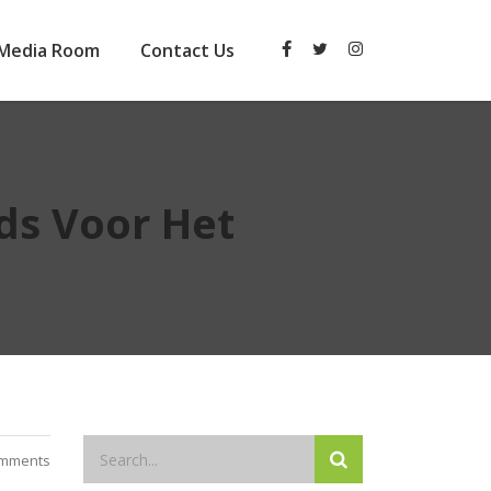
Media Room
Contact Us
ds Voor Het
mments