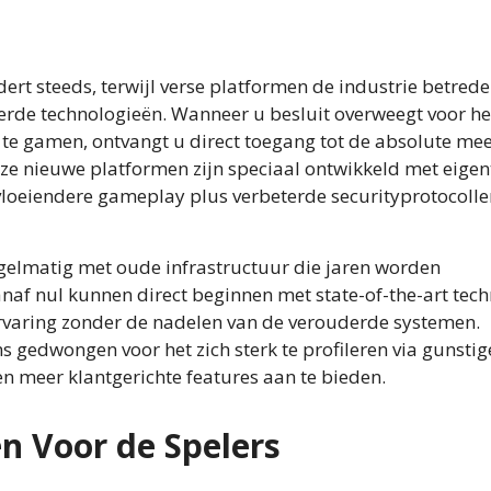
rt steeds, terwijl verse platformen de industrie betred
de technologieën. Wanneer u besluit overweegt voor het
te gamen, ontvangt u direct toegang tot de absolute mee
eze nieuwe platformen zijn speciaal ontwikkeld met eigen
 vloeiendere gameplay plus verbeterde securityprotocolle
gelmatig met oude infrastructuur die jaren worden
af nul kunnen direct beginnen met state-of-the-art tech
elervaring zonder de nadelen van de verouderde systemen.
s gedwongen voor het zich sterk te profileren via gunstig
n meer klantgerichte features aan te bieden.
n Voor de Spelers