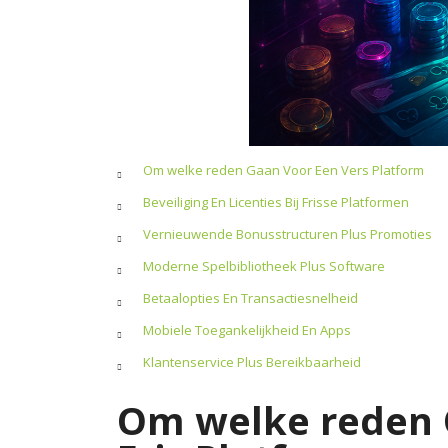
Om welke reden Gaan Voor Een Vers Platform
Beveiliging En Licenties Bij Frisse Platformen
Vernieuwende Bonusstructuren Plus Promoties
Moderne Spelbibliotheek Plus Software
Betaalopties En Transactiesnelheid
Mobiele Toegankelijkheid En Apps
Klantenservice Plus Bereikbaarheid
Om welke reden 