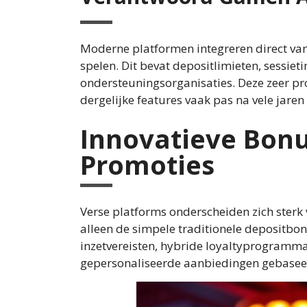
Moderne platformen integreren direct van
spelen. Dit bevat depositlimieten, sessiet
ondersteuningsorganisaties. Deze zeer pr
dergelijke features vaak pas na vele jar
Innovatieve Bonu
Promoties
Verse platforms onderscheiden zich sterk 
alleen de simpele traditionele depositbo
inzetvereisten, hybride loyaltyprogramma
gepersonaliseerde aanbiedingen gebasee