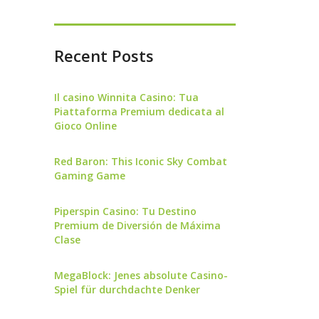
Recent Posts
Il casino Winnita Casino: Tua
Piattaforma Premium dedicata al
Gioco Online
Red Baron: This Iconic Sky Combat
Gaming Game
Piperspin Casino: Tu Destino
Premium de Diversión de Máxima
Clase
MegaBlock: Jenes absolute Casino-
Spiel für durchdachte Denker