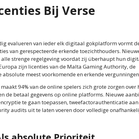
centies Bij Verse
ldig evalueren van ieder elk digitaal gokplatform vormt d
nties van gerespecteerde erkende toezichthouders. Nieuw
lle strenge regelgeving voordat zij überhaupt hun digit
ropa zijn licenties van de Malta Gaming Authority, de
de absolute meest voorkomende en erkende vergunningen
 maakt 94% van de online spelers zich grote zorgen over
é en de betaal gegevens op online platforms. Nieuwe aanb
ncryptie te gaan toepassen, tweefactorauthenticatie aan
ty audits uit te laten voeren door volledige onafhankeli
 absolute Prioriteit