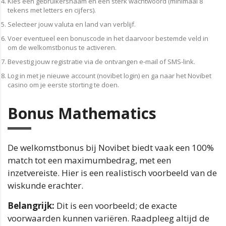
Kies een gebruikersnaam en een sterk wachtwoord (minimaal 8
tekens met letters en cijfers).
Selecteer jouw valuta en land van verblijf.
Voer eventueel een bonuscode in het daarvoor bestemde veld in
om de welkomstbonus te activeren.
Bevestig jouw registratie via de ontvangen e-mail of SMS-link.
Log in met je nieuwe account (novibet login) en ga naar het Novibet
casino om je eerste storting te doen.
Bonus Mathematics
De welkomstbonus bij Novibet biedt vaak een 100%
match tot een maximumbedrag, met een
inzetvereiste. Hier is een realistisch voorbeeld van de
wiskunde erachter.
Belangrijk:
Dit is een voorbeeld; de exacte
voorwaarden kunnen variëren. Raadpleeg altijd de