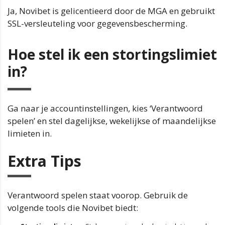
Ja, Novibet is gelicentieerd door de MGA en gebruikt
SSL-versleuteling voor gegevensbescherming.
Hoe stel ik een stortingslimiet
in?
Ga naar je accountinstellingen, kies ‘Verantwoord
spelen’ en stel dagelijkse, wekelijkse of maandelijkse
limieten in.
Extra Tips
Verantwoord spelen staat voorop. Gebruik de
volgende tools die Novibet biedt: