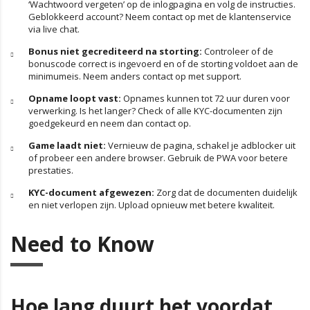
‘Wachtwoord vergeten’ op de inlogpagina en volg de instructies.
Geblokkeerd account? Neem contact op met de klantenservice
via live chat.
Bonus niet gecrediteerd na storting:
Controleer of de
bonuscode correct is ingevoerd en of de storting voldoet aan de
minimumeis. Neem anders contact op met support.
Opname loopt vast:
Opnames kunnen tot 72 uur duren voor
verwerking. Is het langer? Check of alle KYC-documenten zijn
goedgekeurd en neem dan contact op.
Game laadt niet:
Vernieuw de pagina, schakel je adblocker uit
of probeer een andere browser. Gebruik de PWA voor betere
prestaties.
KYC-document afgewezen:
Zorg dat de documenten duidelijk
en niet verlopen zijn. Upload opnieuw met betere kwaliteit.
Need to Know
Hoe lang duurt het voordat