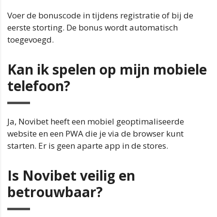
Voer de bonuscode in tijdens registratie of bij de
eerste storting. De bonus wordt automatisch
toegevoegd.
Kan ik spelen op mijn mobiele
telefoon?
Ja, Novibet heeft een mobiel geoptimaliseerde
website en een PWA die je via de browser kunt
starten. Er is geen aparte app in de stores.
Is Novibet veilig en
betrouwbaar?