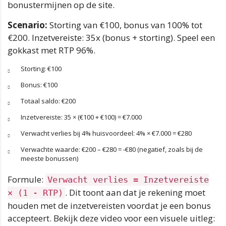
bonustermijnen op de site.
Scenario:
Storting van €100, bonus van 100% tot
€200. Inzetvereiste: 35x (bonus + storting). Speel een
gokkast met RTP 96%.
Storting: €100
Bonus: €100
Totaal saldo: €200
Inzetvereiste: 35 × (€100 + €100) = €7.000
Verwacht verlies bij 4% huisvoordeel: 4% × €7.000 = €280
Verwachte waarde: €200 – €280 = -€80 (negatief, zoals bij de
meeste bonussen)
Formule:
Verwacht verlies = Inzetvereiste
. Dit toont aan dat je rekening moet
× (1 - RTP)
houden met de inzetvereisten voordat je een bonus
accepteert. Bekijk deze video voor een visuele uitleg: