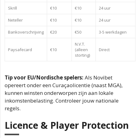
Skrill
€10
€10
24 uur
Neteller
€10
€10
24 uur
Bankoverschrijving
€20
€50
3-5 werkdagen
N.V.T.
Paysafecard
€10
(alleen
Direct
storting)
Tip voor EU/Nordische spelers:
Als Novibet
opereert onder een Curaçaolicentie (naast MGA),
kunnen winsten onderworpen zijn aan lokale
inkomstenbelasting. Controleer jouw nationale
regels.
Licence & Player Protection