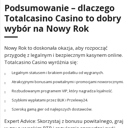
Podsumowanie – dlaczego
Totalcasino Casino to dobry
wybór na Nowy Rok
Nowy Rok to doskonała okazja, aby rozpocząć
przygodę z legalnym i bezpiecznym kasynem online.
Totalcasino Casino wyróżnia się:
Legalnym statusem i brakiem podatku od wygranych.
Atrakcyjnymi bonusami powitalnymi i promocjami noworocznymi.
Rozbudowanym programem VIP, który nagradza lojalność.
Szybkimi wypłatami przez BLIK i Przelewy24.
Szeroką gamą gier od najlepszych dostawców.
Expert Advice: Skorzystaj z bonusu powitalnego, graj