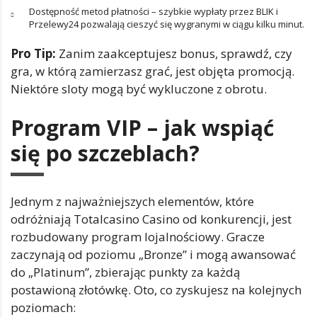
Dostępność metod płatności – szybkie wypłaty przez BLIK i
Przelewy24 pozwalają cieszyć się wygranymi w ciągu kilku minut.
Pro Tip:
Zanim zaakceptujesz bonus, sprawdź, czy
gra, w którą zamierzasz grać, jest objęta promocją.
Niektóre sloty mogą być wykluczone z obrotu.
Program VIP – jak wspiąć
się po szczeblach?
Jednym z najważniejszych elementów, które
odróżniają Totalcasino Casino od konkurencji, jest
rozbudowany program lojalnościowy. Gracze
zaczynają od poziomu „Bronze” i mogą awansować
do „Platinum”, zbierając punkty za każdą
postawioną złotówkę. Oto, co zyskujesz na kolejnych
poziomach: