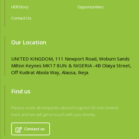
HERStory
Opportunities
Contact Us
Our Location
UNITED KINGDOM, 111 Newport Road, Woburn Sands
Milton Keynes MK17 8UN. & NIGERIA -4B Olaiya Street,
Off Kudirat Abiola Way, Alausa, Ikeja.
Find us
Please route all enquiries about Ecogreen 05 Link Limited
here and we will get in touch with you shortly..
Contact us