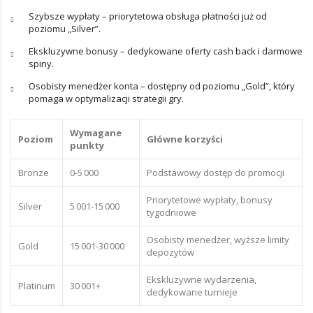
Szybsze wypłaty – priorytetowa obsługa płatności już od
poziomu „Silver”.
Ekskluzywne bonusy – dedykowane oferty cash back i darmowe
spiny.
Osobisty menedżer konta – dostępny od poziomu „Gold”, który
pomaga w optymalizacji strategii gry.
Wymagane
Poziom
Główne korzyści
punkty
Bronze
0‑5 000
Podstawowy dostęp do promocji
Priorytetowe wypłaty, bonusy
Silver
5 001‑15 000
tygodniowe
Osobisty menedżer, wyższe limity
Gold
15 001‑30 000
depozytów
Ekskluzywne wydarzenia,
Platinum
30 001+
dedykowane turnieje