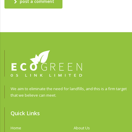
post a comment
We aim to eliminate the need for landfills, and this is a firm target
that we believe can meet.
Quick Links
Home
About Us