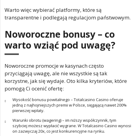
Warto więc wybierać platformy, które są
transparentne i podlegają regulacjom państwowym.
Noworoczne bonusy – co
warto wziąć pod uwagę?
Noworoczne promocje w kasynach często
przyciągają uwagę, ale nie wszystkie są tak
korzystne, jak się wydaje. Oto kilka kryteriów, które
pomogą Ci ocenić ofertę:
Wysokość bonusu powitalnego – Totalcasino Casino oferuje
jedną z najhojniejszych premii w Polsce, sięgającą nawet 200%
pierwszej wpłaty.
Warunki obrotu (wagering) – im niższy współczynnik, tym
szybciej możesz wypłacić wygrane. W Totalcasino Casino wynosi
on zazwyczaj 20x, co jest konkurencyjne na rynku.