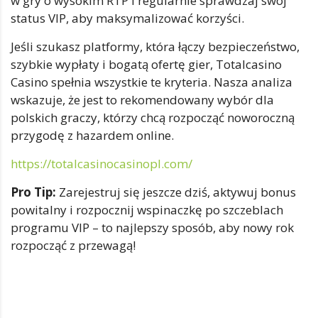
w gry o wysokim RTP i regularnie sprawdzaj swój
status VIP, aby maksymalizować korzyści.
Jeśli szukasz platformy, która łączy bezpieczeństwo,
szybkie wypłaty i bogatą ofertę gier, Totalcasino
Casino spełnia wszystkie te kryteria. Nasza analiza
wskazuje, że jest to rekomendowany wybór dla
polskich graczy, którzy chcą rozpocząć noworoczną
przygodę z hazardem online.
https://totalcasinocasinopl.com/
Pro Tip:
Zarejestruj się jeszcze dziś, aktywuj bonus
powitalny i rozpocznij wspinaczkę po szczeblach
programu VIP – to najlepszy sposób, aby nowy rok
rozpocząć z przewagą!