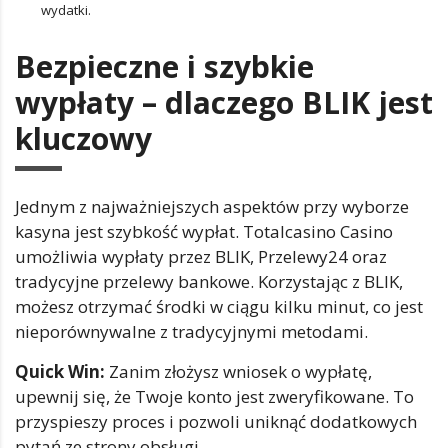
wydatki.
Bezpieczne i szybkie
wypłaty – dlaczego BLIK jest
kluczowy
Jednym z najważniejszych aspektów przy wyborze
kasyna jest szybkość wypłat. Totalcasino Casino
umożliwia wypłaty przez BLIK, Przelewy24 oraz
tradycyjne przelewy bankowe. Korzystając z BLIK,
możesz otrzymać środki w ciągu kilku minut, co jest
nieporównywalne z tradycyjnymi metodami.
Quick Win:
Zanim złożysz wniosek o wypłatę,
upewnij się, że Twoje konto jest zweryfikowane. To
przyspieszy proces i pozwoli uniknąć dodatkowych
pytań ze strony obsługi.