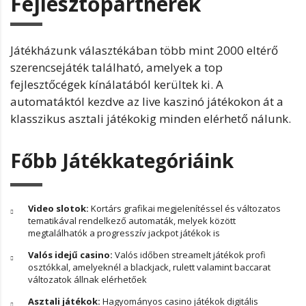
Fejlesztőpartnerek
Játékházunk választékában több mint 2000 eltérő
szerencsejáték található, amelyek a top
fejlesztőcégek kínálatából kerültek ki. A
automatáktól kezdve az live kaszinó játékokon át a
klasszikus asztali játékokig minden elérhető nálunk.
Főbb Játékkategóriáink
Video slotok:
Kortárs grafikai megjelenítéssel és változatos
tematikával rendelkező automaták, melyek között
megtalálhatók a progresszív jackpot játékok is
Valós idejű casino:
Valós időben streamelt játékok profi
osztókkal, amelyeknél a blackjack, rulett valamint baccarat
változatok állnak elérhetőek
Asztali játékok:
Hagyományos casino játékok digitális