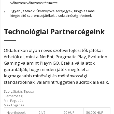
változatai változatos tétlimitttel
Egyéb játékok:
Škrabkyové sorsjegyek, bingó és más
kiegészítő szerencsejátékok a sokszínűség híveinek
Technológiai Partnercégeink
Oldalunkon olyan neves szoftverfejlesztők játékai
érhetők el, mint a NetEnt, Pragmatic Play, Evolution
Gaming valamint Play’n GO. Ezek a vállalatok
garantálják, hogy minden játék megfelel a
legmagasabb minőségi és méltányossági
standardoknak, valamint független auditok alá esik.
Szolgáltatás Típusa
Elérhetőség
Min Fogadás
Max Fogadás
Nyerőgépek
24/7
20 HUF
50,000 HUF