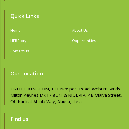
Quick Links
Home
About Us
HERStory
Opportunities
Contact Us
Our Location
UNITED KINGDOM, 111 Newport Road, Woburn Sands
Milton Keynes MK17 8UN. & NIGERIA -4B Olaiya Street,
Off Kudirat Abiola Way, Alausa, Ikeja.
Find us