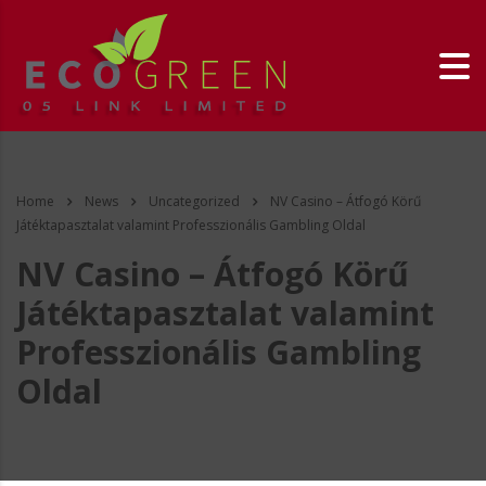
Home
News
Uncategorized
NV Casino – Átfogó Körű
Játéktapasztalat valamint Professzionális Gambling Oldal
NV Casino – Átfogó Körű
Játéktapasztalat valamint
Professzionális Gambling
Oldal