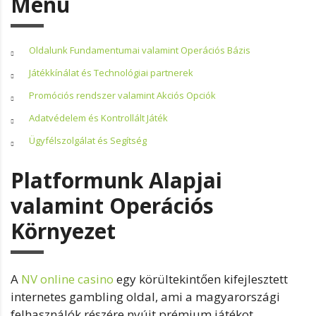
Menü
Oldalunk Fundamentumai valamint Operációs Bázis
Játékkínálat és Technológiai partnerek
Promóciós rendszer valamint Akciós Opciók
Adatvédelem és Kontrollált Játék
Ügyfélszolgálat és Segítség
Platformunk Alapjai
valamint Operációs
Környezet
A
NV online casino
egy körültekintően kifejlesztett
internetes gambling oldal, ami a magyarországi
felhasználók részére nyújt prémium játékot.