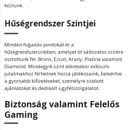
közlünk.
Hűségrendszer Szintjei
Minden fogadás pontokat ér a
hűségrendszerünkben, amelyet öt változatos szintre
osztottunk fel: Bronz, Ezüst, Arany, Platina valamint
Diamond. Mindegyik szint elérésekor exkluzív
jutalmakhoz férhetnek hozzá játékosaink, beleértve
a gyorsabb kifizetéseket, személyre szabott
ajánlatokat és dedikált ügyfélszolgálatot.
Biztonság valamint Felelős
Gaming