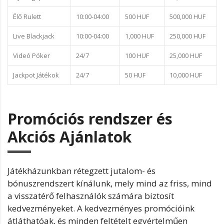
Élő Rulett
10:00-04:00
500 HUF
500,000 HUF
Live Blackjack
10:00-04:00
1,000 HUF
250,000 HUF
Videó Póker
24/7
100 HUF
25,000 HUF
Jackpot Játékok
24/7
50 HUF
10,000 HUF
Promóciós rendszer és
Akciós Ajánlatok
Játékházunkban rétegzett jutalom- és
bónuszrendszert kínálunk, mely mind az friss, mind
a visszatérő felhasználók számára biztosít
kedvezményeket. A kedvezményes promócióink
átláthatóak, és minden feltételt egyértelműen