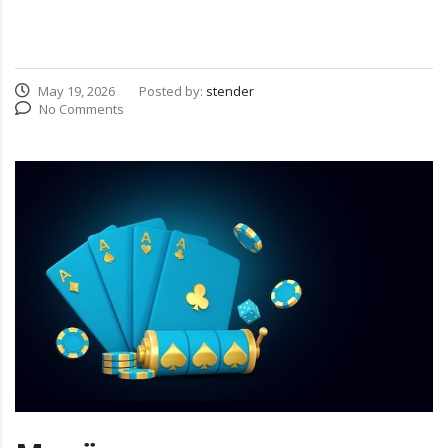
May 19, 2026
Posted by:
stender
No Comments