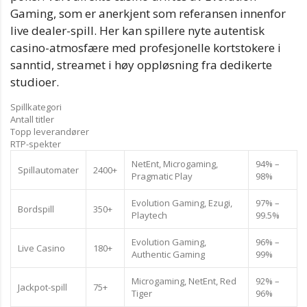
Gaming, som er anerkjent som referansen innenfor
live dealer-spill. Her kan spillere nyte autentisk
casino-atmosfære med profesjonelle kortstokere i
sanntid, streamet i høy oppløsning fra dedikerte
studioer.
Spillkategori
Antall titler
Topp leverandører
RTP-spekter
NetEnt, Microgaming,
94% –
Spillautomater
2400+
Pragmatic Play
98%
Evolution Gaming, Ezugi,
97% –
Bordspill
350+
Playtech
99.5%
Evolution Gaming,
96% –
Live Casino
180+
Authentic Gaming
99%
Microgaming, NetEnt, Red
92% –
Jackpot-spill
75+
Tiger
96%