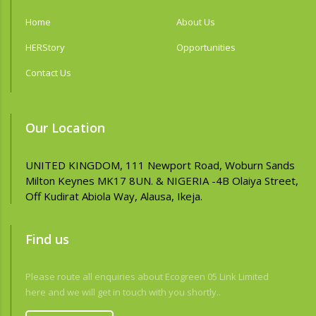
Home
About Us
HERStory
Opportunities
Contact Us
Our Location
UNITED KINGDOM, 111 Newport Road, Woburn Sands
Milton Keynes MK17 8UN. & NIGERIA -4B Olaiya Street,
Off Kudirat Abiola Way, Alausa, Ikeja.
Find us
Please route all enquiries about Ecogreen 05 Link Limited
here and we will get in touch with you shortly..