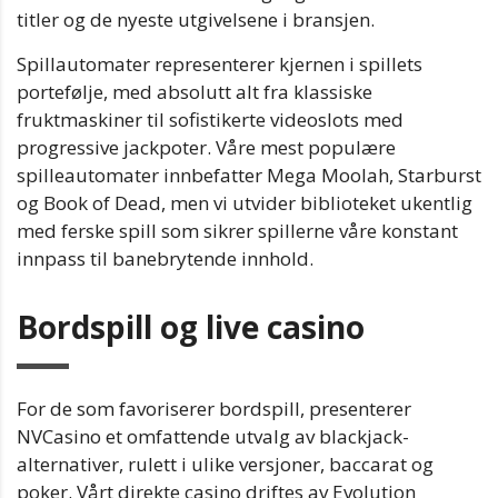
titler og de nyeste utgivelsene i bransjen.
Spillautomater representerer kjernen i spillets
portefølje, med absolutt alt fra klassiske
fruktmaskiner til sofistikerte videoslots med
progressive jackpoter. Våre mest populære
spilleautomater innbefatter Mega Moolah, Starburst
og Book of Dead, men vi utvider biblioteket ukentlig
med ferske spill som sikrer spillerne våre konstant
innpass til banebrytende innhold.
Bordspill og live casino
For de som favoriserer bordspill, presenterer
NVCasino et omfattende utvalg av blackjack-
alternativer, rulett i ulike versjoner, baccarat og
poker. Vårt direkte casino driftes av Evolution