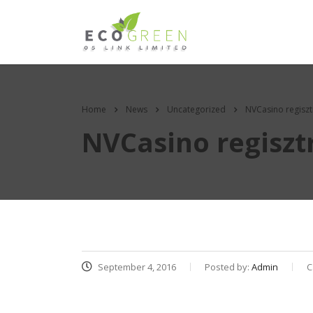
Home
News
Uncategorized
NVCasino regiszt
NVCasino regiszt
September 4, 2016
Posted by:
Admin
C