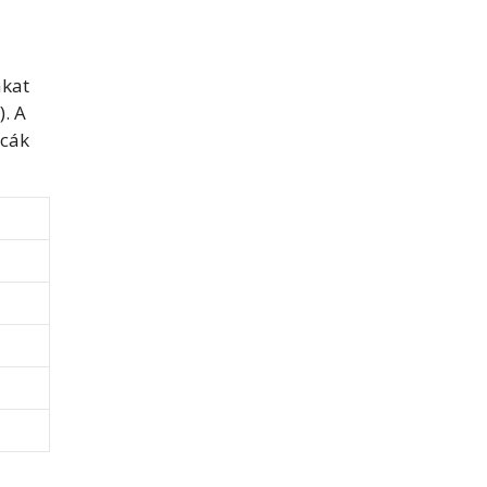
ákat
). A
rcák