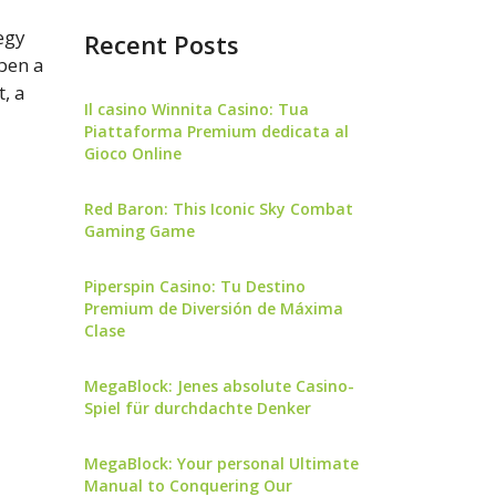
egy
Recent Posts
bben a
, a
Il casino Winnita Casino: Tua
Piattaforma Premium dedicata al
Gioco Online
Red Baron: This Iconic Sky Combat
Gaming Game
Piperspin Casino: Tu Destino
Premium de Diversión de Máxima
Clase
MegaBlock: Jenes absolute Casino-
Spiel für durchdachte Denker
MegaBlock: Your personal Ultimate
Manual to Conquering Our