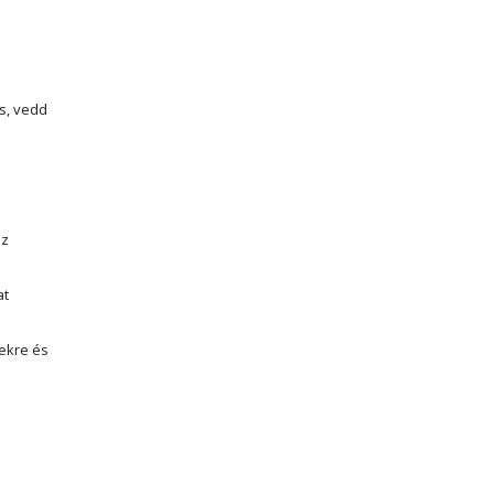
es, vedd
az
at
yekre és