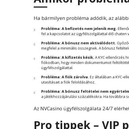
Ha bármilyen probléma adódik, az alábbi
Probléma: A befizetés nem jelenik meg.
Ellenő
fel a kapcsolatot az ügyfélszolgálattal élő chaten
Probléma: A bónusz nem aktiválódott.
Győződ
megfelel a minimális összegnek. A bónusz feltétel
Probléma: A kifizetés késik.
A KYC-ellenőrzés hi
fiókodban, hogy minden dokumentumot feltöltöttél
ügyfélszolgálattal.
Probléma: A fiók zárolva.
Ez általában a KYC-ell
utasításait a fiók feloldásához.
Probléma: A bónusz feltételei nem egyértel
a játékhozzájárulási százalékokra. Ha továbbra s
Az NVCasino ügyfélszolgálata 24/7 elérhet
Pro tippek – VIP