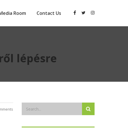
Media Room
Contact Us
ről lépésre
mments