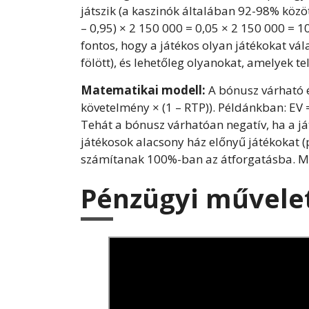
játszik (a kaszinók általában 92-98% közöt
– 0,95) × 2 150 000 = 0,05 × 2 150 000 =
fontos, hogy a játékos olyan játékokat v
fölött), és lehetőleg olyanokat, amelyek 
Matematikai modell:
A bónusz várható é
követelmény × (1 – RTP)). Példánkban: EV 
Tehát a bónusz várhatóan negatív, ha a já
játékosok alacsony ház előnyű játékokat (
számítanak 100%-ban az átforgatásba. Mind
Pénzügyi művele