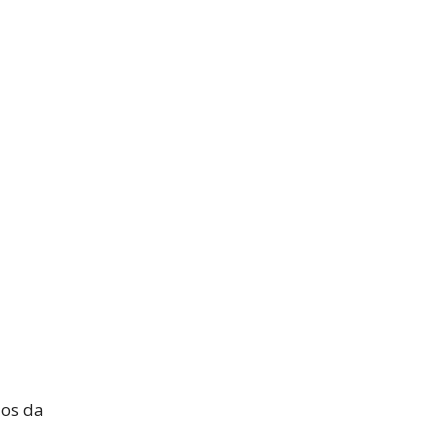
dos da