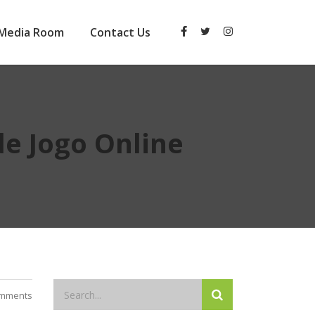
Media Room
Contact Us
de Jogo Online
mments