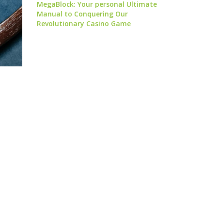
MegaBlock: Your personal Ultimate
Manual to Conquering Our
Revolutionary Casino Game