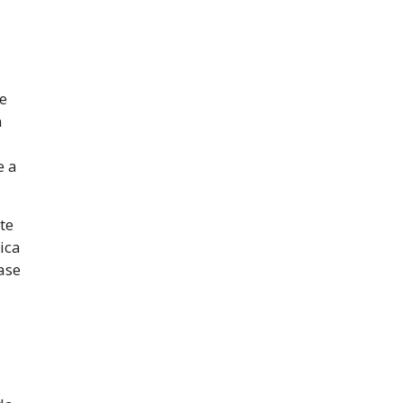
e
m
e a
te
ica
ase