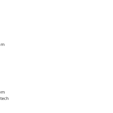
lam
 em
 tech