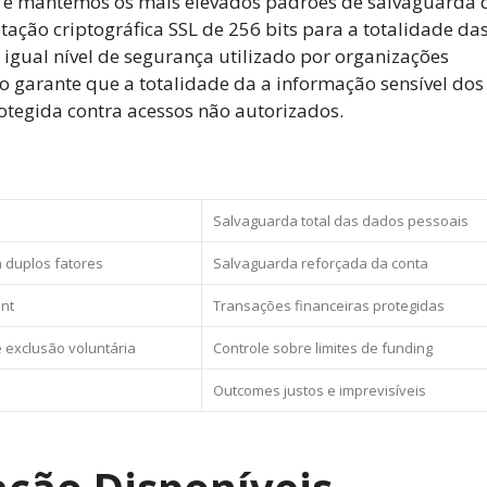
 e mantemos os mais elevados padrões de salvaguarda 
ptação criptográfica SSL de 256 bits para a totalidade da
 igual nível de segurança utilizado por organizações
o garante que a totalidade da a informação sensível dos
tegida contra acessos não autorizados.
Salvaguarda total das dados pessoais
 duplos fatores
Salvaguarda reforçada da conta
nt
Transações financeiras protegidas
 exclusão voluntária
Controle sobre limites de funding
Outcomes justos e imprevisíveis