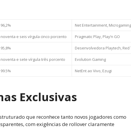
96,2%
Net Entertainment, Microgamin
noventa e seis vírgula cinco porcento
Pragmatic Play, Play’n GO
95,8%
Desenvolvedora Playtech, Red 
noventa e sete vírgula três porcento
Evolution Gaming
99.5%
NetEnt ao Vivo, Ezugi
as Exclusivas
truturado que reconhece tanto novos jogadores como
nsparentes, com exigências de rollover claramente