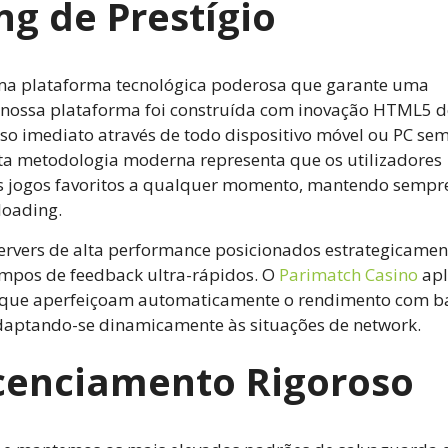
g de Prestígio
ma plataforma tecnológica poderosa que garante uma
 A nossa plataforma foi construída com inovação HTML5 d
sso imediato através de todo dispositivo móvel ou PC se
Esta metodologia moderna representa que os utilizadores
s jogos favoritos a qualquer momento, mantendo sempr
loading.
ervers de alta performance posicionados estrategicamen
tempos de feedback ultra-rápidos. O
Parimatch Casino
apl
s que aperfeiçoam automaticamente o rendimento com b
adaptando-se dinamicamente às situações de network.
icenciamento Rigoroso