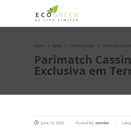
Home
News
Uncategorized
Parimatch Cassin
Parimatch Cassin
Exclusiva em Ter
June 13, 2026
Posted by:
stender
Cate