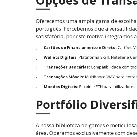
Opções de Transa
Oferecemos uma ampla gama de escolhas 
português. Percebemos que a versatilida
satisfatória, por este motivo integramos 
Cartões de Financiamento e Direto:
Cartões Vi
Wallets Digitais:
Plataforma Skrill, Neteller e C
Transações Bancárias:
Compatibilidade com tod
Transações Móveis:
Multibanco WAY para entrad
Moedas Digitais:
Bitcoin e ETH para utilizadore
Portfólio Divers
A nossa biblioteca de games é meticulos
área. Operamos exclusivamente com desen