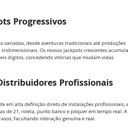
ots Progressivos
s variadas, desde aventuras tradicionais até produções
tridimensionais. Os nossos jackpots crescentes acumu
is dígitos, concedendo vitórias que mudam vidas
istribuidores Profissionais
te em alta definição direto de instalações profissionais,
s de 21, roleta, punto banco e póquer em tempo real. A
rasos, facultando interação genuína e real.