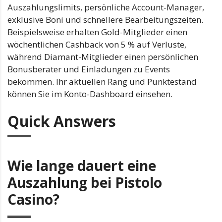
Auszahlungslimits, persönliche Account-Manager,
exklusive Boni und schnellere Bearbeitungszeiten.
Beispielsweise erhalten Gold-Mitglieder einen
wöchentlichen Cashback von 5 % auf Verluste,
während Diamant-Mitglieder einen persönlichen
Bonusberater und Einladungen zu Events
bekommen. Ihr aktuellen Rang und Punktestand
können Sie im Konto-Dashboard einsehen.
Quick Answers
Wie lange dauert eine
Auszahlung bei Pistolo
Casino?