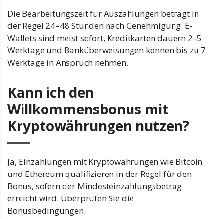
Die Bearbeitungszeit für Auszahlungen beträgt in
der Regel 24–48 Stunden nach Genehmigung. E-
Wallets sind meist sofort, Kreditkarten dauern 2–5
Werktage und Banküberweisungen können bis zu 7
Werktage in Anspruch nehmen.
Kann ich den
Willkommensbonus mit
Kryptowährungen nutzen?
Ja, Einzahlungen mit Kryptowährungen wie Bitcoin
und Ethereum qualifizieren in der Regel für den
Bonus, sofern der Mindesteinzahlungsbetrag
erreicht wird. Überprüfen Sie die
Bonusbedingungen.