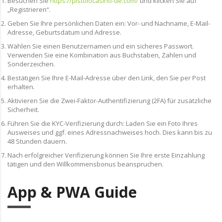
Besuchen Sie
https://pistolocasino-de.com/
und klicken Sie auf
„Registrieren“.
Geben Sie Ihre persönlichen Daten ein: Vor- und Nachname, E-Mail-
Adresse, Geburtsdatum und Adresse.
Wählen Sie einen Benutzernamen und ein sicheres Passwort.
Verwenden Sie eine Kombination aus Buchstaben, Zahlen und
Sonderzeichen.
Bestätigen Sie Ihre E-Mail-Adresse über den Link, den Sie per Post
erhalten.
Aktivieren Sie die Zwei-Faktor-Authentifizierung (2FA) für zusätzliche
Sicherheit.
Führen Sie die KYC-Verifizierung durch: Laden Sie ein Foto Ihres
Ausweises und ggf. eines Adressnachweises hoch. Dies kann bis zu
48 Stunden dauern.
Nach erfolgreicher Verifizierung können Sie Ihre erste Einzahlung
tätigen und den Willkommensbonus beanspruchen.
App & PWA Guide