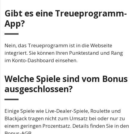
Gibt es eine Treueprogramm-
App?
Nein, das Treueprogramm ist in die Webseite
integriert. Sie können Ihren Punktestand und Rang
im Konto-Dashboard einsehen.
Welche Spiele sind vom Bonus
ausgeschlossen?
Einige Spiele wie Live-Dealer-Spiele, Roulette und
Blackjack tragen nicht zum Umsatz bei oder nur zu
einem geringen Prozentsatz. Details finden Sie in den
Bonus-AGB.