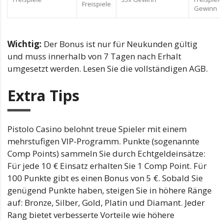
Freispiele
Gewinn
Wichtig:
Der Bonus ist nur für Neukunden gültig
und muss innerhalb von 7 Tagen nach Erhalt
umgesetzt werden. Lesen Sie die vollständigen AGB.
Extra Tips
Pistolo Casino belohnt treue Spieler mit einem
mehrstufigen VIP-Programm. Punkte (sogenannte
Comp Points) sammeln Sie durch Echtgeldeinsätze:
Für jede 10 € Einsatz erhalten Sie 1 Comp Point. Für
100 Punkte gibt es einen Bonus von 5 €. Sobald Sie
genügend Punkte haben, steigen Sie in höhere Ränge
auf: Bronze, Silber, Gold, Platin und Diamant. Jeder
Rang bietet verbesserte Vorteile wie höhere