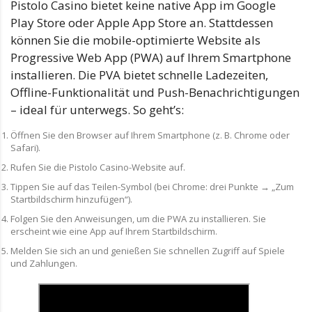
Pistolo Casino bietet keine native App im Google
Play Store oder Apple App Store an. Stattdessen
können Sie die mobile-optimierte Website als
Progressive Web App (PWA) auf Ihrem Smartphone
installieren. Die PVA bietet schnelle Ladezeiten,
Offline-Funktionalität und Push-Benachrichtigungen
– ideal für unterwegs. So geht’s:
Öffnen Sie den Browser auf Ihrem Smartphone (z. B. Chrome oder
Safari).
Rufen Sie die Pistolo Casino-Website auf.
Tippen Sie auf das Teilen-Symbol (bei Chrome: drei Punkte → „Zum
Startbildschirm hinzufügen“).
Folgen Sie den Anweisungen, um die PWA zu installieren. Sie
erscheint wie eine App auf Ihrem Startbildschirm.
Melden Sie sich an und genießen Sie schnellen Zugriff auf Spiele
und Zahlungen.