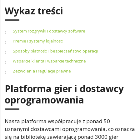
Wykaz treści
System rozgrywki i dostawcy software
Premie i systemy lojalności
Sposoby płatności i bezpieczeństwo operacji
Wsparcie klienta i wsparcie techniczne
Zezwolenia i regulacje prawne
Platforma gier i dostawcy
oprogramowania
Nasza platforma współpracuje z ponad 50
uznanymi dostawcami oprogramowania, co oznacza
się na bibliotekę zawierającą ponad 3000 gier