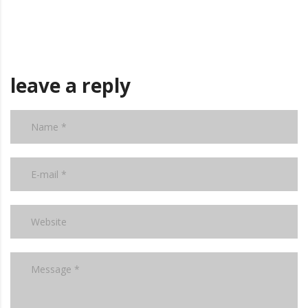
leave a reply