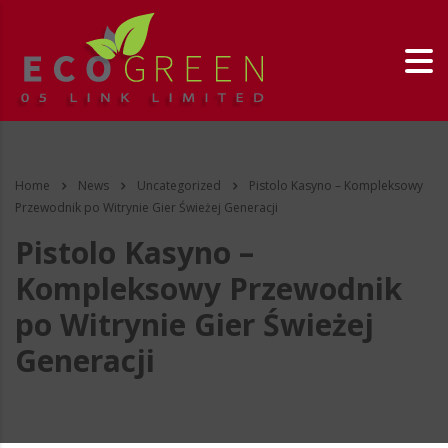
Home
News
Uncategorized
Pistolo Kasyno – Kompleksowy
Przewodnik po Witrynie Gier Świeżej Generacji
Pistolo Kasyno –
Kompleksowy Przewodnik
po Witrynie Gier Świeżej
Generacji