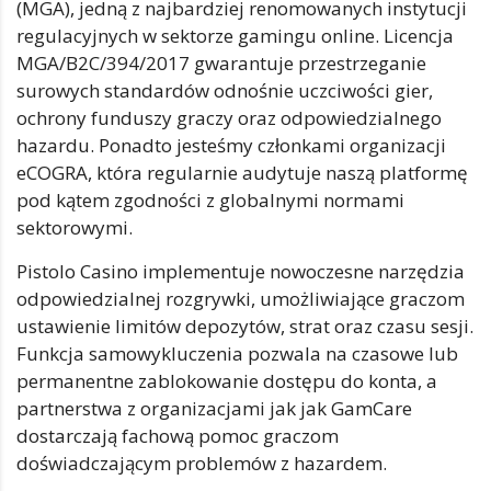
(MGA), jedną z najbardziej renomowanych instytucji
regulacyjnych w sektorze gamingu online. Licencja
MGA/B2C/394/2017 gwarantuje przestrzeganie
surowych standardów odnośnie uczciwości gier,
ochrony funduszy graczy oraz odpowiedzialnego
hazardu. Ponadto jesteśmy członkami organizacji
eCOGRA, która regularnie audytuje naszą platformę
pod kątem zgodności z globalnymi normami
sektorowymi.
Pistolo Casino implementuje nowoczesne narzędzia
odpowiedzialnej rozgrywki, umożliwiające graczom
ustawienie limitów depozytów, strat oraz czasu sesji.
Funkcja samowykluczenia pozwala na czasowe lub
permanentne zablokowanie dostępu do konta, a
partnerstwa z organizacjami jak jak GamCare
dostarczają fachową pomoc graczom
doświadczającym problemów z hazardem.