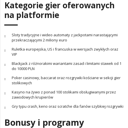
Kategorie gier oferowanych
na platformie
Sloty tradycyjne i wideo automaty z jackpotami narastającymi
przekraczającymi 2 miliony euro
Ruletka europejska, US i francuska w wersjach zwykłych oraz
VIP
Blackjack z różnorakimi wariantami zasad i limitami stawek od 1
do 10000 PLN
Poker casinowy, baccarat oraz rozgrywki kościane w sekcji gier
stolikowych
Kasyno na żywo z ponad 100 stolikami obsługiwanymi przez
zawodowych krupierów
Gry typu crash, keno oraz scratche dla fanów szybkiej rozgrywki
Bonusy i programy