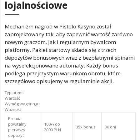
lojalnościowe
Mechanizm nagród w Pistolo Kasyno został
zaprojektowany tak, aby zapewnić wartość zarówno
nowym graczom, jak i regularnym bywalcom
platformy. Pakiet startowy składa się z trzech
depozytów bonusowych wraz z bezpłatnymi spinami
na wyselekcjonowane automaty. Każdy bonus
podlega przejrzystym warunkom obrotu, które
szczegółowo opisujemy w regulaminie akcji.
Typ premii
Wartość
Wymóg wageringu
Ważność
Premia
powitalny
100% do
35x bonus
30 dni
pierwszy
2000 PLN
depozyt