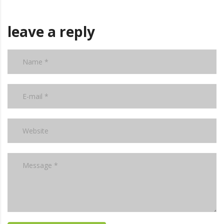
leave a reply