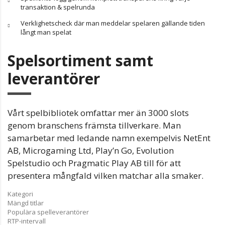
transaktion & spelrunda
Verklighetscheck där man meddelar spelaren gällande tiden
långt man spelat
Spelsortiment samt
leverantörer
Vårt spelbibliotek omfattar mer än 3000 slots
genom branschens främsta tillverkare. Man
samarbetar med ledande namn exempelvis NetEnt
AB, Microgaming Ltd, Play’n Go, Evolution
Spelstudio och Pragmatic Play AB till för att
presentera mångfald vilken matchar alla smaker.
Kategori
Mängd titlar
Populära spelleverantörer
RTP-intervall