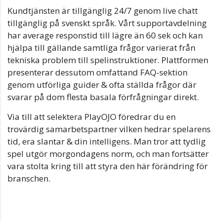
Kundtjänsten är tillgänglig 24/7 genom live chatt
tillgänglig på svenskt språk. Vårt supportavdelning
har average responstid till lägre än 60 sek och kan
hjälpa till gällande samtliga frågor varierat från
tekniska problem till spelinstruktioner. Plattformen
presenterar dessutom omfattand FAQ-sektion
genom utförliga guider & ofta ställda frågor där
svarar på dom flesta basala förfrågningar direkt.
Via till att selektera PlayOJO föredrar du en
trovärdig samarbetspartner vilken hedrar spelarens
tid, era slantar & din intelligens. Man tror att tydlig
spel utgör morgondagens norm, och man fortsätter
vara stolta kring till att styra den här förändring för
branschen.