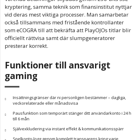
kryptering, samma teknik som finansinstitut nyttjar
vid deras mest viktiga processer. Man samarbetar
också tillsammans med fristående kontrollanter
som eCOGRA till att bekräfta att PlayOJOs titlar blir
officiellt rättvisa samt där slumpgeneratorer
presterar korrekt.
Funktioner till ansvarigt
gaming
Insättningsgränser där ni personligen bestämmer – dagliga,
veckorelaterade eller månadsvisa
Pausfunktion som temporärt stänger ditt användarkonto i 24 h
till 6 mån
Självexkludering via instant effekt & kommunikationsspärr
Spelkonto-logg genom komplett transparens kring varje