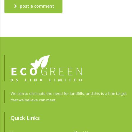
post a comment
We aim to eliminate the need for landfills, and this is a firm target
that we believe can meet.
Quick Links