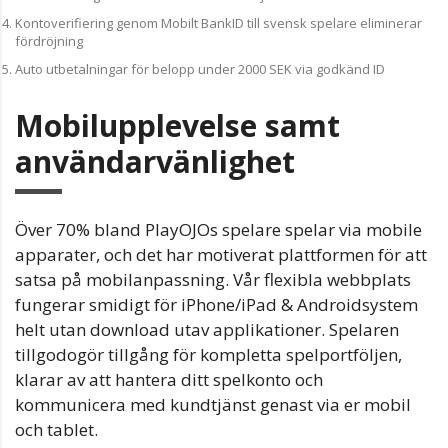
Kontoverifiering genom Mobilt BankID till svensk spelare eliminerar
fördröjning
Auto utbetalningar för belopp under 2000 SEK via godkänd ID
Mobilupplevelse samt
användarvänlighet
Över 70% bland PlayOJOs spelare spelar via mobile
apparater, och det har motiverat plattformen för att
satsa på mobilanpassning. Vår flexibla webbplats
fungerar smidigt för iPhone/iPad & Androidsystem
helt utan download utav applikationer. Spelaren
tillgodogör tillgång för kompletta spelportföljen,
klarar av att hantera ditt spelkonto och
kommunicera med kundtjänst genast via er mobil
och tablet.