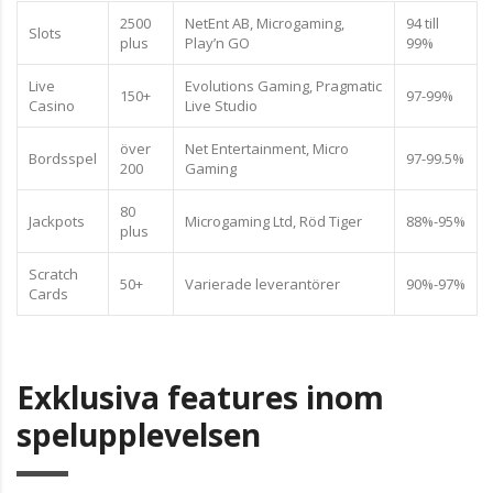
2500
NetEnt AB, Microgaming,
94 till
Slots
plus
Play’n GO
99%
Live
Evolutions Gaming, Pragmatic
150+
97-99%
Casino
Live Studio
över
Net Entertainment, Micro
Bordsspel
97-99.5%
200
Gaming
80
Jackpots
Microgaming Ltd, Röd Tiger
88%-95%
plus
Scratch
50+
Varierade leverantörer
90%-97%
Cards
Exklusiva features inom
spelupplevelsen