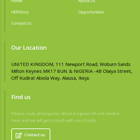
Home
About Us
HERStory
Opportunities
Contact Us
Our Location
UNITED KINGDOM, 111 Newport Road, Woburn Sands
Milton Keynes MK17 8UN. & NIGERIA -4B Olaiya Street,
Off Kudirat Abiola Way, Alausa, Ikeja.
Find us
Please route all enquiries about Ecogreen 05 Link Limited
here and we will get in touch with you shortly..
Contact us