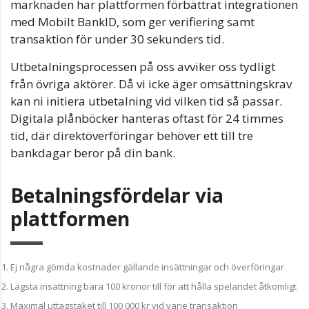
marknaden har plattformen förbättrat integrationen
med Mobilt BankID, som ger verifiering samt
transaktion för under 30 sekunders tid.
Utbetalningsprocessen på oss avviker oss tydligt
från övriga aktörer. Då vi icke äger omsättningskrav
kan ni initiera utbetalning vid vilken tid så passar.
Digitala plånböcker hanteras oftast för 24 timmes
tid, där direktöverföringar behöver ett till tre
bankdagar beror på din bank.
Betalningsfördelar via
plattformen
Ej några gömda kostnader gällande insättningar och överföringar
Lägsta insättning bara 100 kronor till för att hålla spelandet åtkomligt
Maximal uttagstaket till 100 000 kr vid varje transaktion