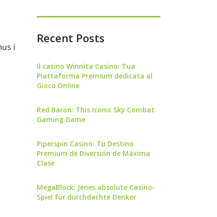
Recent Posts
us i
Il casino Winnita Casino: Tua
Piattaforma Premium dedicata al
Gioco Online
Red Baron: This Iconic Sky Combat
Gaming Game
Piperspin Casino: Tu Destino
Premium de Diversión de Máxima
Clase
MegaBlock: Jenes absolute Casino-
Spiel für durchdachte Denker