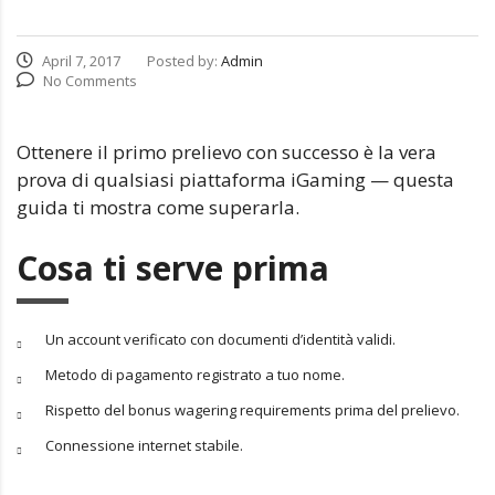
April 7, 2017
Posted by:
Admin
No Comments
Ottenere il primo prelievo con successo è la vera
prova di qualsiasi piattaforma iGaming — questa
guida ti mostra come superarla.
Cosa ti serve prima
Un account verificato con documenti d’identità validi.
Metodo di pagamento registrato a tuo nome.
Rispetto del bonus wagering requirements prima del prelievo.
Connessione internet stabile.