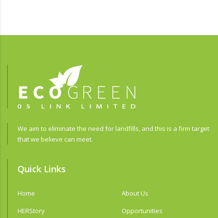
We aim to eliminate the need for landfills, and this is a firm target
that we believe can meet.
Quick Links
Home
About Us
HERStory
Opportunities