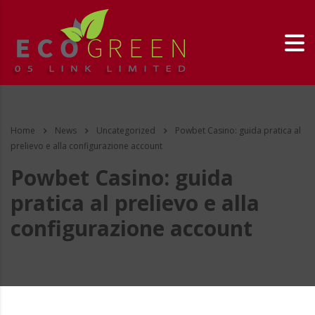
Home
News
Uncategorized
Powbet Casino: guida pratica al
prelievo e alla configurazione account
Powbet Casino: guida
pratica al prelievo e alla
configurazione account