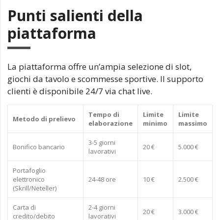
Punti salienti della
piattaforma
La piattaforma offre un’ampia selezione di slot,
giochi da tavolo e scommesse sportive. Il supporto
clienti è disponibile 24/7 via chat live.
Tempo di
Limite
Limite
Metodo di prelievo
elaborazione
minimo
massimo
3-5 giorni
Bonifico bancario
20 €
5.000 €
lavorativi
Portafoglio
elettronico
24-48 ore
10 €
2.500 €
(Skrill/Neteller)
Carta di
2-4 giorni
20 €
3.000 €
credito/debito
lavorativi