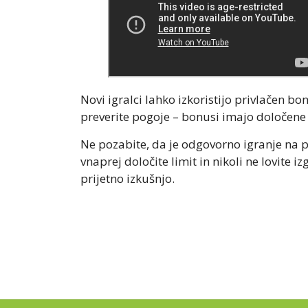
Novi igralci lahko izkoristijo privlačen b
preverite pogoje – bonusi imajo določene 
Ne pozabite, da je odgovorno igranje na p
vnaprej določite limit in nikoli ne lovite 
prijetno izkušnjo.