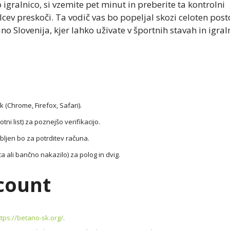
igralnico, si vzemite pet minut in preberite ta kontrolni
lcev preskoči. Ta vodič vas bo popeljal skozi celoten pos
ano Slovenija, kjer lahko uživate v športnih stavah in igral
 (Chrome, Firefox, Safari).
i list) za poznejšo verifikacijo.
bljen bo za potrditev računa.
ca ali bančno nakazilo) za polog in dvig.
count
ttps://betano-sk.org/
.