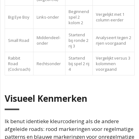
Beginnend
Vergelijkt met 1
Big Eye Boy
Links-onder
spel 2
column eerder
kolom 2
Startend
Middendeel-
Analyseert tegen 2
Small Road
bij ronde 2
onder
rijen voorgaand
rij 3
Rabbit
Startend
Vergelijkt versus 3
Road
Rechtsonder
bij spel 2 rij
kolommen
(Cockroach)
4
voorgaand
Visueel Kenmerken
Ik benut identieke kleurcodering als de andere
afgeleide roads: rood markeringen voor regelmatige
patterns en blauwe markeringen voor onregelmatige