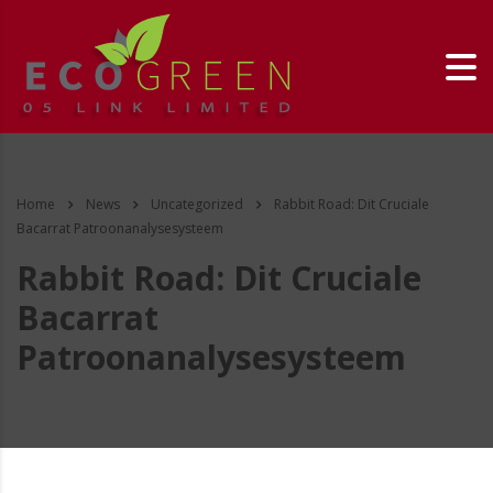
Home
News
Uncategorized
Rabbit Road: Dit Cruciale
Bacarrat Patroonanalysesysteem
Rabbit Road: Dit Cruciale
Bacarrat
Patroonanalysesysteem