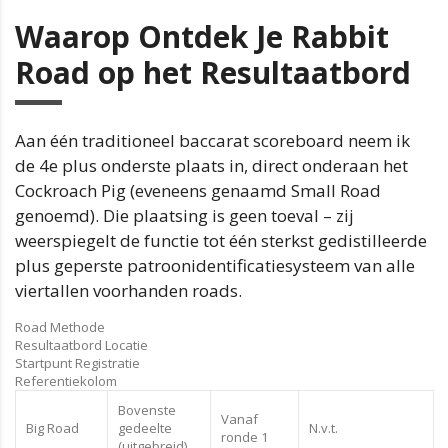
Waarop Ontdek Je Rabbit
Road op het Resultaatbord
Aan één traditioneel baccarat scoreboard neem ik
de 4e plus onderste plaats in, direct onderaan het
Cockroach Pig (eveneens genaamd Small Road
genoemd). Die plaatsing is geen toeval – zij
weerspiegelt de functie tot één sterkst gedistilleerde
plus geperste patroonidentificatiesysteem van alle
viertallen voorhanden roads.
Road Methode
Resultaatbord Locatie
Startpunt Registratie
Referentiekolom
Bovenste
Vanaf
Big Road
gedeelte
N.v.t.
ronde 1
(uitgebreid)