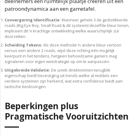
deelnemers een ruimtelijk plaatje creëren uit een
patroondynamica aan een gametafel.
Convergering Identificatie:
Wanneer gehele 3 de gedistilleerde
roads (Big Eye Boy, Small Road & dit systeem) dezelfde kleur tonen,
impliceert dit ‘n krachtige ontwikkeling welke waarschijnlijk zul
doorzetten.
Scheiding Tekens:
Als deze methode ‘n andere kleur vertoon
versus een andere 2 roads, wijst deze richting één mogelijk
keerpunt in het tendens, hetgeen behoedzame gamers mag
signaleren voor eigen wetstrategie op om te aanpassen.
Uitgebreide Validatie:
De uniek drieklommen-terugblik
eigenschap biedt bevestiging uit trends welke al middels een
verdere systemen zijn herkend, wat extra confidence biedt aan
tactische beslissingen.
Beperkingen plus
Pragmatische Vooruitzichten