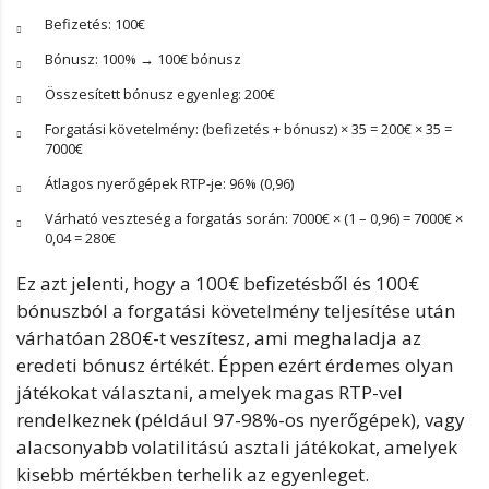
Befizetés: 100€
Bónusz: 100% → 100€ bónusz
Összesített bónusz egyenleg: 200€
Forgatási követelmény: (befizetés + bónusz) × 35 = 200€ × 35 =
7000€
Átlagos nyerőgépek RTP-je: 96% (0,96)
Várható veszteség a forgatás során: 7000€ × (1 – 0,96) = 7000€ ×
0,04 = 280€
Ez azt jelenti, hogy a 100€ befizetésből és 100€
bónuszból a forgatási követelmény teljesítése után
várhatóan 280€-t veszítesz, ami meghaladja az
eredeti bónusz értékét. Éppen ezért érdemes olyan
játékokat választani, amelyek magas RTP-vel
rendelkeznek (például 97-98%-os nyerőgépek), vagy
alacsonyabb volatilitású asztali játékokat, amelyek
kisebb mértékben terhelik az egyenleget.