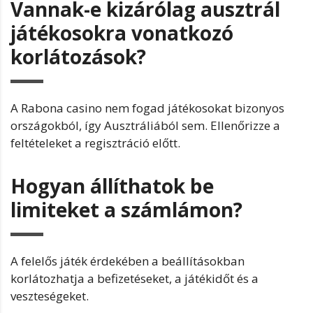
Vannak-e kizárólag ausztrál
játékosokra vonatkozó
korlátozások?
A Rabona casino nem fogad játékosokat bizonyos
országokból, így Ausztráliából sem. Ellenőrizze a
feltételeket a regisztráció előtt.
Hogyan állíthatok be
limiteket a számlámon?
A felelős játék érdekében a beállításokban
korlátozhatja a befizetéseket, a játékidőt és a
veszteségeket.