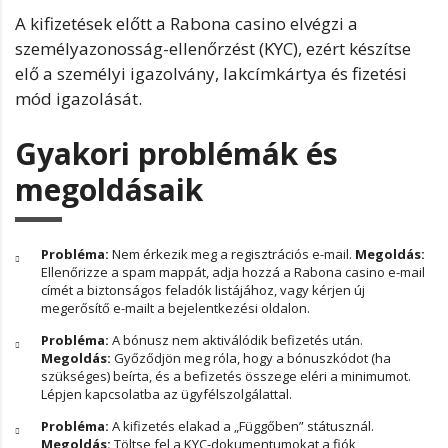
A kifizetések előtt a Rabona casino elvégzi a
személyazonosság-ellenőrzést (KYC), ezért készítse
elő a személyi igazolvány, lakcímkártya és fizetési
mód igazolását.
Gyakori problémák és
megoldásaik
Probléma:
Nem érkezik meg a regisztrációs e-mail.
Megoldás:
Ellenőrizze a spam mappát, adja hozzá a Rabona casino e-mail
címét a biztonságos feladók listájához, vagy kérjen új
megerősítő e-mailt a bejelentkezési oldalon.
Probléma:
A bónusz nem aktiválódik befizetés után.
Megoldás:
Győződjön meg róla, hogy a bónuszkódot (ha
szükséges) beírta, és a befizetés összege eléri a minimumot.
Lépjen kapcsolatba az ügyfélszolgálattal.
Probléma:
A kifizetés elakad a „Függőben” státusznál.
Megoldás:
Töltse fel a KYC-dokumentumokat a fiók