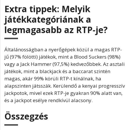
Extra tippek: Melyik
játékkategóriának a
legmagasabb az RTP-je?
Általánosságban a nyerőgépek közül a magas RTP-
jű (97% fölötti) játékok, mint a Blood Suckers (98%)
vagy a Jack Hammer (97,5%) kedvezőbbek. Az asztali
játékok, mint a blackjack és a baccarat szintén
magas, akár 99% körüli RTP-t kínálnak, ha
alapszinten játsszák. Kerülendő a kenyai progresszív
jackpotok, mivel ezek RTP-je gyakran 90% alatt van,
és a jackpot esélye rendkívül alacsony.
Összegzés