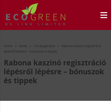
Home
News
Uncategorized
Rabona kaszinó regisztráció
lépésről lépésre – bónuszok és tippek
Rabona kaszinó regisztráció
lépésről lépésre – bónuszok
és tippek