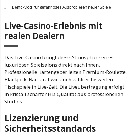
Demo-Modi für gefahrloses Ausprobieren neuer Spiele
Live-Casino-Erlebnis mit
realen Dealern
Das Live-Casino bringt diese Atmosphäre eines
luxuriösen Spielsalons direkt nach Ihnen.
Professionelle Kartengeber leiten Premium-Roulette,
Blackjack, Baccarat wie auch zahlreiche weitere
Tischspiele in Live-Zeit. Die Liveübertragung erfolgt
in kristall scharfer HD-Qualität aus professionellen
Studios.
Lizenzierung und
Sicherheitsstandards