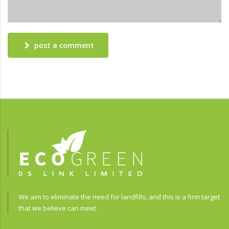
post a comment
We aim to eliminate the need for landfills, and this is a firm target
that we believe can meet.