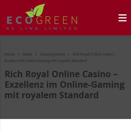
Home
News
Uncategorized
Rich Royal Online Casino –
Exzellenz im Online-Gaming mit royalem Standard
Rich Royal Online Casino –
Exzellenz im Online-Gaming
mit royalem Standard