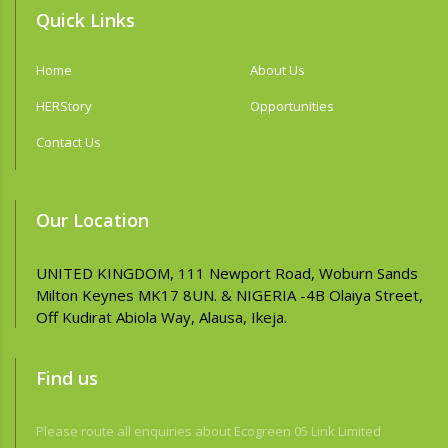
Quick Links
Home
About Us
HERStory
Opportunities
Contact Us
Our Location
UNITED KINGDOM, 111 Newport Road, Woburn Sands
Milton Keynes MK17 8UN. & NIGERIA -4B Olaiya Street,
Off Kudirat Abiola Way, Alausa, Ikeja.
Find us
Please route all enquiries about Ecogreen 05 Link Limited