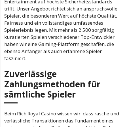
Entertainment auf höchste Sicherheitsstandards
trifft. Unser Angebot richtet sich an anspruchsvolle
Spieler, die besonderen Wert auf höchste Qualität,
Fairness und ein vollständiges umfassendes
Spielerlebnis legen. Mit mehr als 2.500 sorgfältig
kuratierten Spielen verschiedener Top-Entwickler
haben wir eine Gaming-Plattform geschaffen, die
ebenso Anfänger als auch erfahrene Spieler
fasziniert.
Zuverlässige
Zahlungsmethoden für
sämtliche Spieler
Beim Rich Royal Casino wissen wir, dass rasche und
verlässliche Transaktionen das Fundament eines