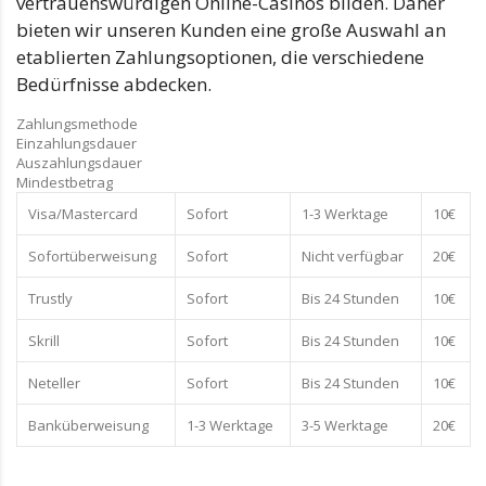
vertrauenswürdigen Online-Casinos bilden. Daher
bieten wir unseren Kunden eine große Auswahl an
etablierten Zahlungsoptionen, die verschiedene
Bedürfnisse abdecken.
Zahlungsmethode
Einzahlungsdauer
Auszahlungsdauer
Mindestbetrag
Visa/Mastercard
Sofort
1-3 Werktage
10€
Sofortüberweisung
Sofort
Nicht verfügbar
20€
Trustly
Sofort
Bis 24 Stunden
10€
Skrill
Sofort
Bis 24 Stunden
10€
Neteller
Sofort
Bis 24 Stunden
10€
Banküberweisung
1-3 Werktage
3-5 Werktage
20€