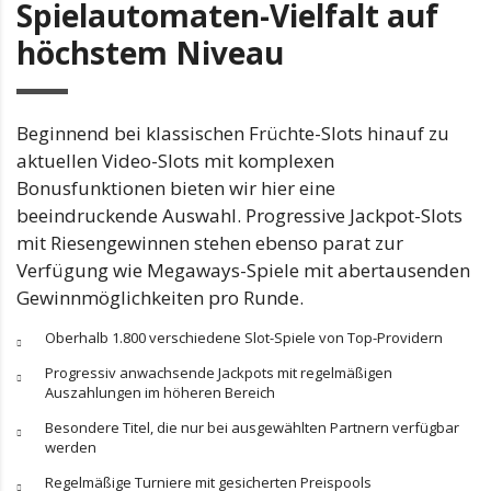
Spielautomaten-Vielfalt auf
höchstem Niveau
Beginnend bei klassischen Früchte-Slots hinauf zu
aktuellen Video-Slots mit komplexen
Bonusfunktionen bieten wir hier eine
beeindruckende Auswahl. Progressive Jackpot-Slots
mit Riesengewinnen stehen ebenso parat zur
Verfügung wie Megaways-Spiele mit abertausenden
Gewinnmöglichkeiten pro Runde.
Oberhalb 1.800 verschiedene Slot-Spiele von Top-Providern
Progressiv anwachsende Jackpots mit regelmäßigen
Auszahlungen im höheren Bereich
Besondere Titel, die nur bei ausgewählten Partnern verfügbar
werden
Regelmäßige Turniere mit gesicherten Preispools