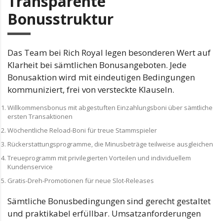
Transparente
Bonusstruktur
Das Team bei Rich Royal legen besonderen Wert auf
Klarheit bei sämtlichen Bonusangeboten. Jede
Bonusaktion wird mit eindeutigen Bedingungen
kommuniziert, frei von versteckte Klauseln.
Willkommensbonus mit abgestuften Einzahlungsboni über sämtliche
ersten Transaktionen
Wöchentliche Reload-Boni für treue Stammspieler
Rückerstattungsprogramme, die Minusbeträge teilweise ausgleichen
Treueprogramm mit privilegierten Vorteilen und individuellem
Kundenservice
Gratis-Dreh-Promotionen für neue Slot-Releases
Sämtliche Bonusbedingungen sind gerecht gestaltet
und praktikabel erfüllbar. Umsatzanforderungen