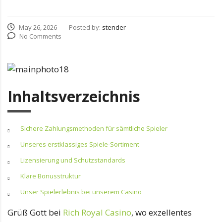
May 26, 2026
Posted by:
stender
No Comments
Inhaltsverzeichnis
Sichere Zahlungsmethoden für sämtliche Spieler
Unseres erstklassiges Spiele-Sortiment
Lizensierung und Schutzstandards
Klare Bonusstruktur
Unser Spielerlebnis bei unserem Casino
Grüß Gott bei
Rich Royal Casino
, wo exzellentes