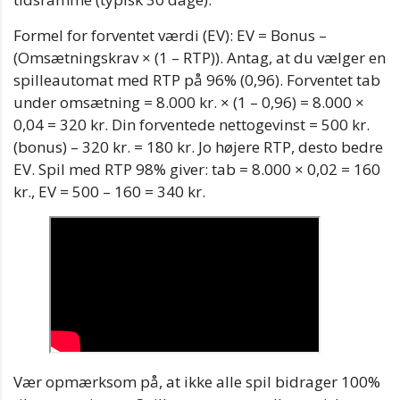
Formel for forventet værdi (EV): EV = Bonus –
(Omsætningskrav × (1 – RTP)). Antag, at du vælger en
spilleautomat med RTP på 96% (0,96). Forventet tab
under omsætning = 8.000 kr. × (1 – 0,96) = 8.000 ×
0,04 = 320 kr. Din forventede nettogevinst = 500 kr.
(bonus) – 320 kr. = 180 kr. Jo højere RTP, desto bedre
EV. Spil med RTP 98% giver: tab = 8.000 × 0,02 = 160
kr., EV = 500 – 160 = 340 kr.
Vær opmærksom på, at ikke alle spil bidrager 100%