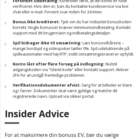
Forsinket udbetaling:
Kontroller først, at din konto er fuldt
verificeret. Hvis den er, kan du kontakte kundeservice via live
chat eller e-mail. Forvent svar inden for 24 timer.
Bonus ikke krediteret:
Tjek om du har indtastet bonuskoden
korrekt. Nogle bonusser kræver minimumsindbetaling. Kontakt
support med dit brugernavn og indbetalingsdetaljer.
Spil bidrager ikke til omsætning:
Læs bonusvilkårene –
mange bordspil og videopoker tæller 0%. Spil udelukkende på
spilleautomater med høj RTP, indtil omsætningskravet er opfyldt.
Konto låst efter flere forsøg på indlogning:
Nulstil
adgangskoden via “Glemt kode” eller kontakt support. Aktiver
2FA for at undgå fremtidige problemer.
Verifikationsdokumenter afvist:
Sørg for at billeder er klare
og i farver. Dokumenter skal være gyldige og matche dit
registrerede navn. Upload via sikker portal.
Insider Advice
For at maksimere din bonuss EV, bør du vælge