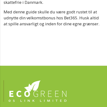
skattefrie i Danmark.
Med denne guide skulle du være godt rustet til at
udnytte din velkomstbonus hos Bet365. Husk altid
at spille ansvarligt og inden for dine egne grænser.