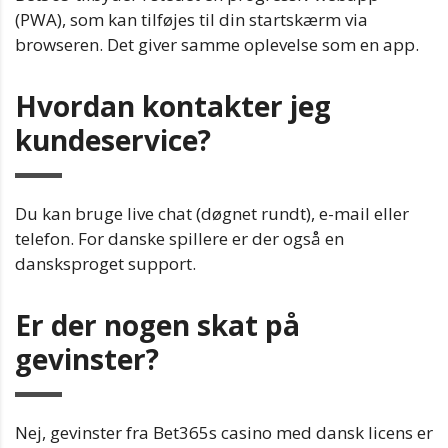
(PWA), som kan tilføjes til din startskærm via
browseren. Det giver samme oplevelse som en app.
Hvordan kontakter jeg
kundeservice?
Du kan bruge live chat (døgnet rundt), e-mail eller
telefon. For danske spillere er der også en
dansksproget support.
Er der nogen skat på
gevinster?
Nej, gevinster fra Bet365s casino med dansk licens er