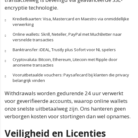
encryptie technologie.
Kredietkaarten: Visa, Mastercard en Maestro via onmiddellijke
verwerking
Online wallets: Skrill, Neteller, PayPal met MuchBetter naar
versnelde transacties
Banktransfer: iDEAL, Trustly plus Sofort voor NL spelers
Cryptovaluta: Bitcoin, Ethereum, Litecoin met Ripple door
anonieme transacties
Vooruitbetaalde vouchers: Paysafecard bij klanten die privacy
belangrijk vinden
Withdrawals worden gedurende 24 uur verwerkt
voor geverifieerde accounts, waarop online wallets
onze snelste uitbetaalweg zijn. Ons hanteren geen
verborgen kosten voor stortingen dan wel opnames.
Veiligheid en Licenties