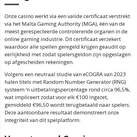
Onze casino werkt via een valide certificaat verstrekt
via het Malta Gaming Authority (MGA), één van de
meest gerespecteerde controlerende organen in de
online gaming industrie. Dit certificaat verzekert
waardoor alle spellen geregeld krijgen geaudit op
eerlijkheid met zodat spelersgeldon zijn opgeslagen
op afgescheiden rekeningen.
Volgens een neutraal studie van eCOGRA van 2023
halen titels met Random Number Generator (RNG)
systeem ‘n uitbetalingspercentage rond circa 96,5%,
wat impliceert zodat voor elk €100 ingezet,
gemiddeld €96,50 wordt terugbetaald naar spelers.
Deze aantoonbare resultaat demonstreert onze
integriteit van dit spelplatform.