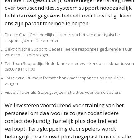
over bonuscondities, systeem support noodzakelijk
hebt dan wel gegevens behoeft over bewust gokken,
ons zijn paraat teneinde te helpen.
Directe Chat: Onmiddellijke support via het site door typische
responstijd van 45 seconden
Elektronische Support: Gedetailleerde responses gedurende 4 uur
voor moeilijkere vragen
Telefoon Supportlijn: Nederlandse medewerkers bereikbaar tussen
09:00 naar 01:00
FAQ Sectie: Ruime informatiebank met responses op populaire
vragen
Visuele Tutorials: Stapsgewijze instructies voor verse spelers
We investeren voortdurend voor training van het
personeel om daarvoor te zorgen zodat iedere
contact deskundig, hartelijk plus doeltreffend
verloopt. Terugkoppeling door spelers wordt
belangrijk beschouwd plus toegepast teneinde alle