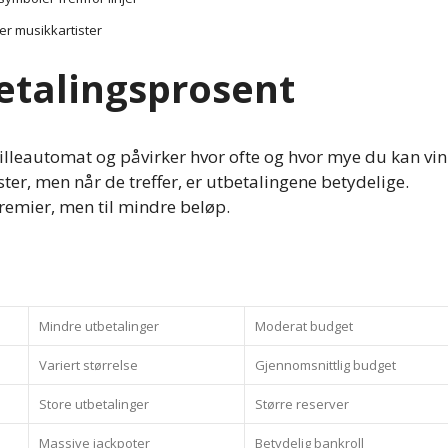
ler musikkartister
betalingsprosent
 spilleautomat og påvirker hvor ofte og hvor mye du kan vin
ter, men når de treffer, er utbetalingene betydelige.
remier, men til mindre beløp.
Mindre utbetalinger
Moderat budget
Variert størrelse
Gjennomsnittlig budget
Store utbetalinger
Større reserver
Massive jackpoter
Betydelig bankroll