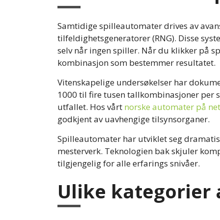
Samtidige spilleautomater drives av avanse
tilfeldighetsgeneratorer (RNG). Disse sys
selv når ingen spiller. Når du klikker på
kombinasjon som bestemmer resultatet.
Vitenskapelige undersøkelser har dokume
1000 til fire tusen tallkombinasjoner per
utfallet. Hos vårt
norske automater på net
godkjent av uavhengige tilsynsorganer.
Spilleautomater har utviklet seg dramati
mesterverk. Teknologien bak skjuler kompl
tilgjengelig for alle erfarings snivåer.
Ulike kategorier