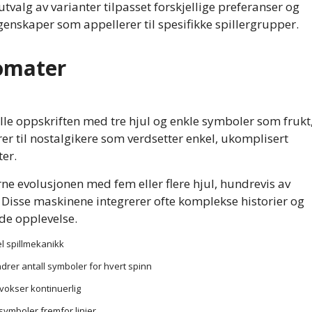
alg av varianter tilpasset forskjellige preferanser og
egenskaper som appellerer til spesifikke spillergrupper.
tomater
lle oppskriften med tre hjul og enkle symboler som frukt
er til nostalgikere som verdsetter enkel, ukomplisert
er.
 evolusjonen med fem eller flere hjul, hundrevis av
 Disse maskinene integrerer ofte komplekse historier og
de opplevelse.
l spillmekanikk
er antall symboler for hvert spinn
vokser kontinuerlig
ymboler fremfor linjer