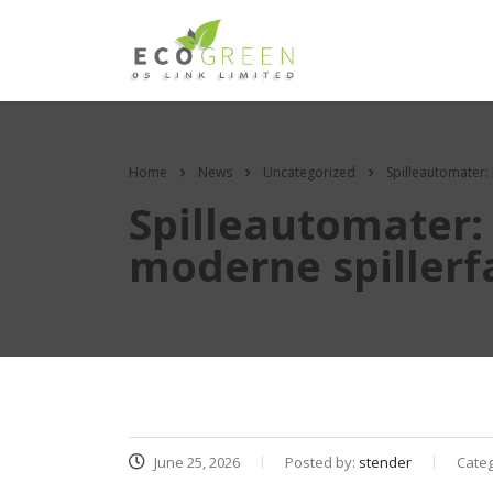
Home
News
Uncategorized
Spilleautomater:
Spilleautomater:
moderne spillerf
June 25, 2026
Posted by:
stender
Cate