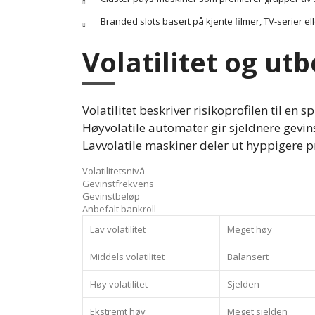
Branded slots basert på kjente filmer, TV-serier el
Volatilitet og ut
Volatilitet beskriver risikoprofilen til en
Høyvolatile automater gir sjeldnere gevins
Lavvolatile maskiner deler ut hyppigere p
Volatilitetsnivå
Gevinstfrekvens
Gevinstbeløp
Anbefalt bankroll
Lav volatilitet
Meget høy
Middels volatilitet
Balansert
Høy volatilitet
Sjelden
Ekstremt høy
Meget sjelden