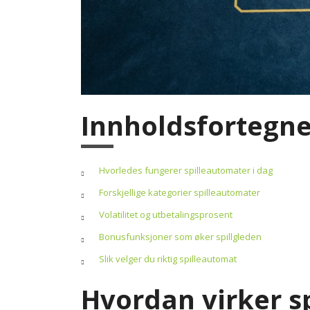
Innholdsfortegne
Hvorledes fungerer spilleautomater i dag
Forskjellige kategorier spilleautomater
Volatilitet og utbetalingsprosent
Bonusfunksjoner som øker spillgleden
Slik velger du riktig spilleautomat
Hvordan virker s