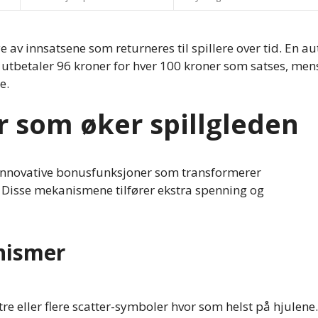
 av innsatsene som returneres til spillere over tid. En a
utbetaler 96 kroner for hver 100 kroner som satses, men
e.
 som øker spillgleden
innovative bonusfunksjoner som transformerer
k. Disse mekanismene tilfører ekstra spenning og
nismer
tre eller flere scatter-symboler hvor som helst på hjulene.