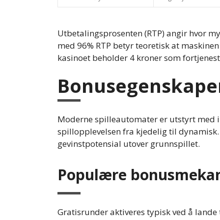
Utbetalingsprosenten (RTP) angir hvor mye
med 96% RTP betyr teoretisk at maskinen 
kasinoet beholder 4 kroner som fortjenest
Bonusegenskaper
Moderne spilleautomater er utstyrt med 
spillopplevelsen fra kjedelig til dynamis
gevinstpotensial utover grunnspillet.
Populære bonusmeka
Gratisrunder aktiveres typisk ved å lande 