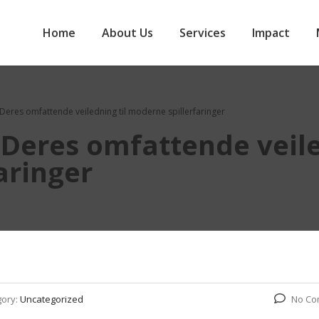
Home
About Us
Services
Impact
 Deres omfattende veiledning til moderne spillerfaringer
 Deres omfattende veile
aringer
gory:
Uncategorized
No Co