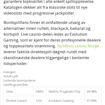
garantere topkvalitet i alle enkelt spillopplevelse.
Katalogen dekker alt fra klassiske slots til nye
videoslots med progressive jackpotter.
Bordspillfans finner et omfattende utvalg av
alternativer innen rullett, blackjack, bakarat og
kortspill. Live casino-delen ledes av Evolution
Gaming, som er kjent for deres profesjonelle dealere
og toppkvalitets strømming.
SpinBoss casino Norge
leverer faktisk direktespill døgnet rundt med
skandinaviske dealere tilgjengelige i bestemte
tidsperioder.
Kategori
Antall spill
Ledende leverandører
Uttellingsområde
Slots
2800+
NetEnt, Pragmatic Play
94-98%
Direkte Casino
120+
Evolution Gaming
97-99%