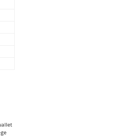
allet
ege