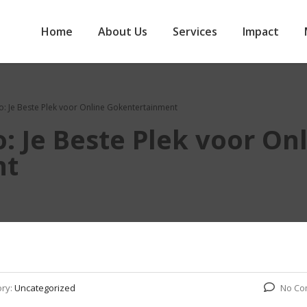
Home
About Us
Services
Impact
: Je Beste Plek voor Online Gokentertainment
: Je Beste Plek voor On
nt
ory:
Uncategorized
No Co