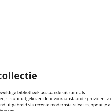
ollectie
weldige bibliotheek bestaande uit ruim als
elen, secuur uitgekozen door vooraanstaande providers v
d uitgebreid via recente modernste releases, opdat je al
ainment.