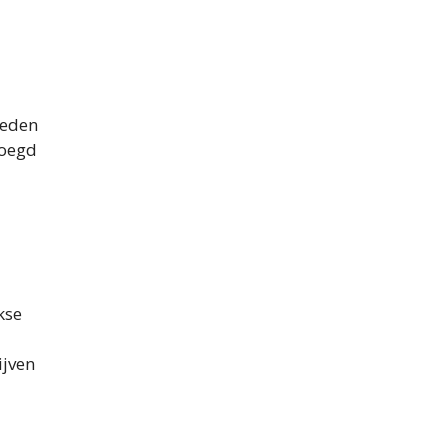
leden
voegd
kse
ijven