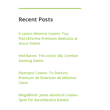
Recent Posts
Il casino Winnita Casino: Tua
Piattaforma Premium dedicata al
Gioco Online
Red Baron: This Iconic Sky Combat
Gaming Game
Piperspin Casino: Tu Destino
Premium de Diversión de Máxima
Clase
MegaBlock: Jenes absolute Casino-
Spiel für durchdachte Denker