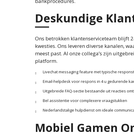
bankprocedures.
Deskundige Klan
Ons betrokken klantenserviceteam blijft 
kwesties. Ons leveren diverse kanalen, w
meest past. Al onze collega’s zijn uitgebr
platform.
Livechat messaging feature met typische responst
Email-helpdesk voor respons in 4 u gedurende k
Uitgebreide FAQ-sectie bestaande uit reacties om
Bel assistentie voor complexere vraagstukken
Nederlandstalige hulpdienst om ideale communica
Mobiel Gamen O