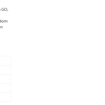
n GO,
ndom
rn