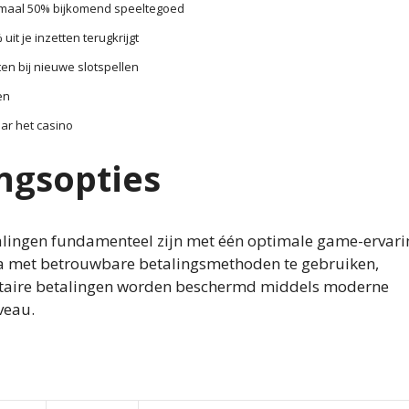
imaal 50% bijkomend speeltegoed
t je inzetten terugkrijgt
en bij nieuwe slotspellen
en
aar het casino
ingsopties
alingen fundamenteel zijn met één optimale game-ervari
 met betrouwbare betalingsmethoden te gebruiken,
onetaire betalingen worden beschermd middels moderne
veau.