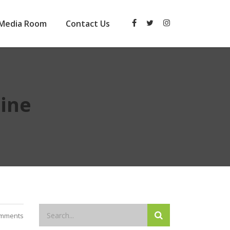
Media Room
Contact Us
line
mments