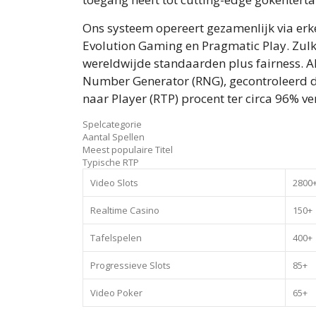
Ons systeem opereert gezamenlijk via erk
Evolution Gaming en Pragmatic Play. Zulk
wereldwijde standaarden plus fairness. A
Number Generator (RNG), gecontroleerd d
naar Player (RTP) procent ter circa 96% ve
Spelcategorie
Aantal Spellen
Meest populaire Titel
Typische RTP
Video Slots
2800
Realtime Casino
150+
Tafelspelen
400+
Progressieve Slots
85+
Video Poker
65+