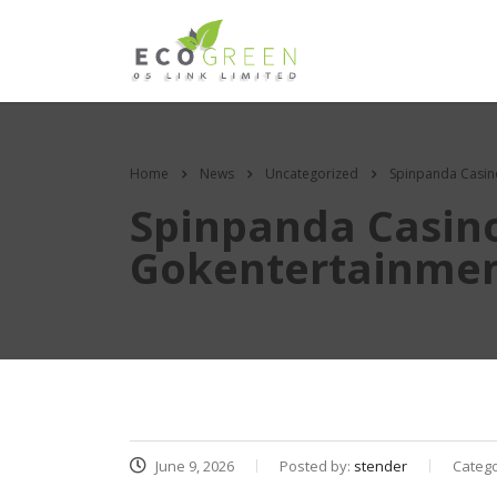
Home
News
Uncategorized
Spinpanda Casino
Spinpanda Casino
Gokentertainme
June 9, 2026
Posted by:
stender
Categ