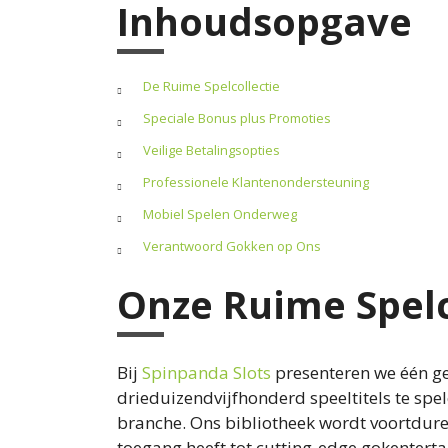
Inhoudsopgave
De Ruime Spelcollectie
Speciale Bonus plus Promoties
Veilige Betalingsopties
Professionele Klantenondersteuning
Mobiel Spelen Onderweg
Verantwoord Gokken op Ons
Onze Ruime Spelc
Bij
Spinpanda Slots
presenteren we één ge
drieduizendvijfhonderd speeltitels te sp
branche. Ons bibliotheek wordt voortduren
toegang heeft tot cutting-edge gokentert