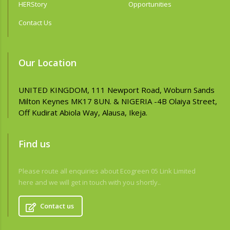
HERStory
Opportunities
Contact Us
Our Location
UNITED KINGDOM, 111 Newport Road, Woburn Sands
Milton Keynes MK17 8UN. & NIGERIA -4B Olaiya Street,
Off Kudirat Abiola Way, Alausa, Ikeja.
Find us
Please route all enquiries about Ecogreen 05 Link Limited
here and we will get in touch with you shortly..
Contact us