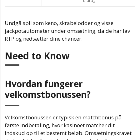
bidrag
Undgå spil som keno, skrabelodder og visse
jackpotautomater under omsætning, da de har lav
RTP og nedsætter dine chancer.
Need to Know
Hvordan fungerer
velkomstbonussen?
Velkomstbonussen er typisk en matchbonus på
første indbetaling, hvor kasinoet matcher dit
indskud op til et bestemt beløb. Omsætningskravet