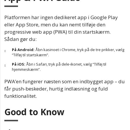
Platformen har ingen dedikeret app i Google Play
eller App Store, men du kan nemt tilføje den
progressive web app (PWA) til din startskærm.
Sådan gør du:
På Android:
Åbn kasinoet i Chrome, tryk på de tre prikker, vælg
“Tilføj til startskærm”.
På iOS:
Åbn i Safari, tryk på dele-ikonet, vælg “Tilføj til
hjemmeskærm”.
PWA’en fungerer næsten som en indbygget app – du
får push-beskeder, hurtig indlæsning og fuld
funktionalitet.
Good to Know