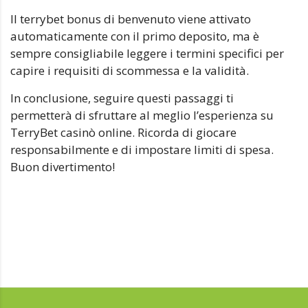
Il terrybet bonus di benvenuto viene attivato
automaticamente con il primo deposito, ma è
sempre consigliabile leggere i termini specifici per
capire i requisiti di scommessa e la validità.
In conclusione, seguire questi passaggi ti
permetterà di sfruttare al meglio l’esperienza su
TerryBet casinò online. Ricorda di giocare
responsabilmente e di impostare limiti di spesa.
Buon divertimento!