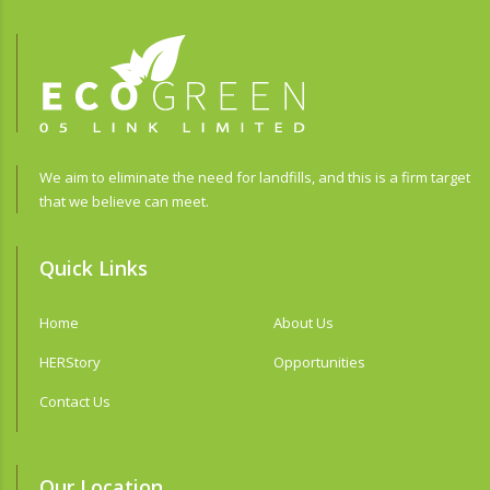
We aim to eliminate the need for landfills, and this is a firm target
that we believe can meet.
Quick Links
Home
About Us
HERStory
Opportunities
Contact Us
Our Location