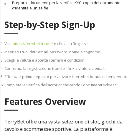
Prepara i documenti per la verifica KYC: copia del documento
d’identità e un selfie.
Step-by-Step Sign-Up
Visit
https://terrybet-it.com/
e clicca su Registrati.
Inserisci i tuoi dati: email, password, nome e cognome.
Scegli la valuta e accetta i termini e condizioni.
Conferma la registrazione tramite il link inviato via email.
Effettua il primo deposito per attivare il terrybet bonus di benvenuto.
Completa la verifica dell’account caricando i documenti richiesti.
Features Overview
TerryBet offre una vasta selezione di slot, giochi da
tavolo e scommesse sportive. La piattaforma è