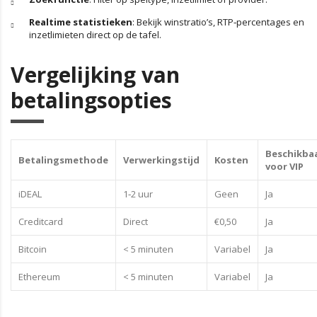
Realtime statistieken
: Bekijk winstratio’s, RTP‑percentages en
inzetlimieten direct op de tafel.
Vergelijking van
betalingsopties
Beschikba
Betalingsmethode
Verwerkingstijd
Kosten
voor VIP
iDEAL
1‑2 uur
Geen
Ja
Creditcard
Direct
€0,50
Ja
Bitcoin
< 5 minuten
Variabel
Ja
Ethereum
< 5 minuten
Variabel
Ja