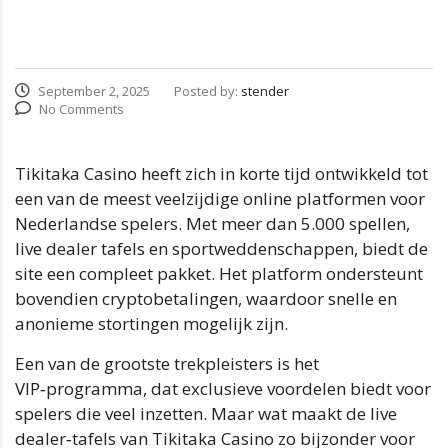
September 2, 2025
Posted by:
stender
No Comments
Tikitaka Casino heeft zich in korte tijd ontwikkeld tot
een van de meest veelzijdige online platformen voor
Nederlandse spelers. Met meer dan 5.000 spellen,
live dealer tafels en sportweddenschappen, biedt de
site een compleet pakket. Het platform ondersteunt
bovendien cryptobetalingen, waardoor snelle en
anonieme stortingen mogelijk zijn.
Een van de grootste trekpleisters is het
VIP‑programma, dat exclusieve voordelen biedt voor
spelers die veel inzetten. Maar wat maakt de live
dealer‑tafels van Tikitaka Casino zo bijzonder voor