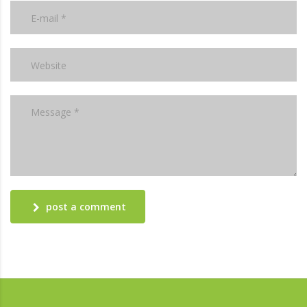
post a comment