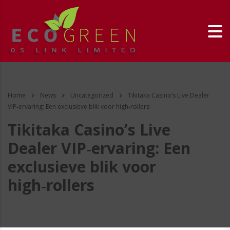
Home
News
Uncategorized
Tikitaka Casino’s Live Dealer
VIP‑ervaring: Een exclusieve blik voor high‑rollers
Tikitaka Casino’s Live
Dealer VIP‑ervaring: Een
exclusieve blik voor
high‑rollers