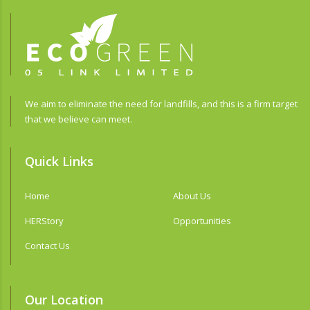
We aim to eliminate the need for landfills, and this is a firm target
that we believe can meet.
Quick Links
Home
About Us
HERStory
Opportunities
Contact Us
Our Location