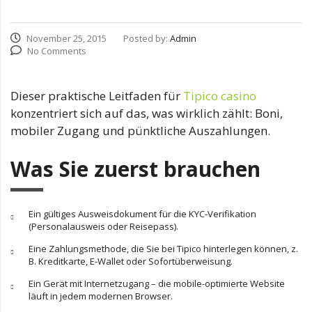
November 25, 2015
Posted by:
Admin
No Comments
Dieser praktische Leitfaden für
Tipico casino
konzentriert sich auf das, was wirklich zählt: Boni,
mobiler Zugang und pünktliche Auszahlungen.
Was Sie zuerst brauchen
Ein gültiges Ausweisdokument für die KYC-Verifikation
(Personalausweis oder Reisepass).
Eine Zahlungsmethode, die Sie bei Tipico hinterlegen können, z.
B. Kreditkarte, E-Wallet oder Sofortüberweisung.
Ein Gerät mit Internetzugang – die mobile-optimierte Website
läuft in jedem modernen Browser.