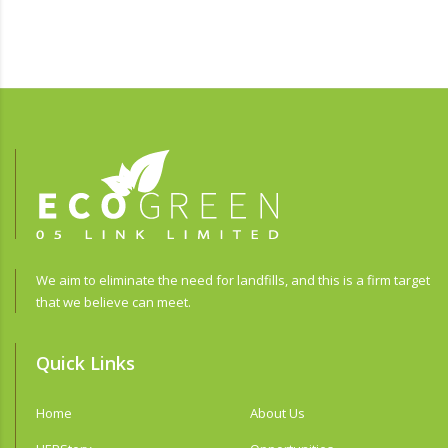
We aim to eliminate the need for landfills, and this is a firm target
that we believe can meet.
Quick Links
Home
About Us