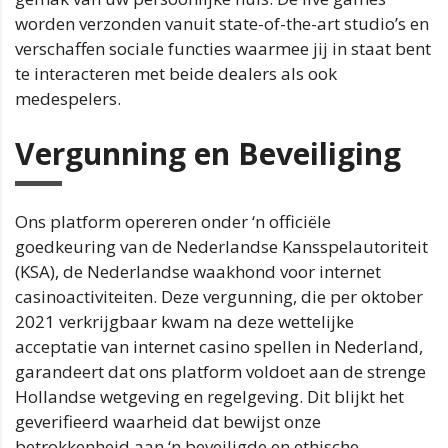
worden verzonden vanuit state-of-the-art studio’s en
verschaffen sociale functies waarmee jij in staat bent
te interacteren met beide dealers als ook
medespelers.
Vergunning en Beveiliging
Ons platform opereren onder ‘n officiële
goedkeuring van de Nederlandse Kansspelautoriteit
(KSA), de Nederlandse waakhond voor internet
casinoactiviteiten. Deze vergunning, die per oktober
2021 verkrijgbaar kwam na deze wettelijke
acceptatie van internet casino spellen in Nederland,
garandeert dat ons platform voldoet aan de strenge
Hollandse wetgeving en regelgeving. Dit blijkt het
geverifieerd waarheid dat bewijst onze
betrokkenheid aan ‘n beveiligde en ethische