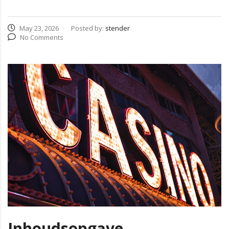
May 23, 2026
Posted by:
stender
No Comments
Inhoudsopgave