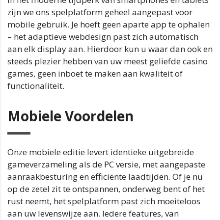
zijn we ons spelplatform geheel aangepast voor
mobile gebruik. Je hoeft geen aparte app te ophalen
– het adaptieve webdesign past zich automatisch
aan elk display aan. Hierdoor kun u waar dan ook en
steeds plezier hebben van uw meest geliefde casino
games, geen inboet te maken aan kwaliteit of
functionaliteit.
Mobiele Voordelen
Onze mobiele editie levert identieke uitgebreide
gameverzameling als de PC versie, met aangepaste
aanraakbesturing en efficiënte laadtijden. Of je nu
op de zetel zit te ontspannen, onderweg bent of het
rust neemt, het spelplatform past zich moeiteloos
aan uw levenswijze aan. Iedere features, van