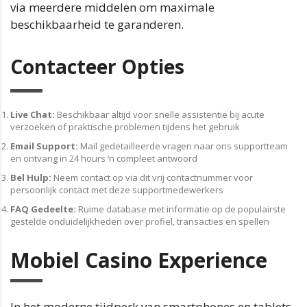
via meerdere middelen om maximale
beschikbaarheid te garanderen.
Contacteer Opties
Live Chat:
Beschikbaar altijd voor snelle assistentie bij acute
verzoeken of praktische problemen tijdens het gebruik
Email Support:
Mail gedetailleerde vragen naar ons supportteam
en ontvang in 24 hours ‘n compleet antwoord
Bel Hulp:
Neem contact op via dit vrij contactnummer voor
persoonlijk contact met deze supportmedewerkers
FAQ Gedeelte:
Ruime database met informatie op de populairste
gestelde onduidelijkheden over profiel, transacties en spellen
Mobiel Casino Experience
In het moderne tijdperk van smartphones en tablets