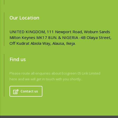
Our Location
UNITED KINGDOM, 111 Newport Road, Woburn Sands
Milton Keynes MK17 8UN. & NIGERIA -4B Olaiya Street,
Off Kudirat Abiola Way, Alausa, Ikeja.
Find us
Please route all enquiries about Ecogreen 05 Link Limited
here and we will get in touch with you shortly..
Contact us