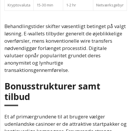
Kryptovaluta
15-30 min
1-2 hr
Netværksgebyr
Behandlingstider skifter væsentligt betinget på valgt
løsning. E-wallets tilbyder generelt de øjeblikkelige
overførsler, mens konventionelle wire transfers
nødvendiggør forlænget processtid. Digitale
valutaer opnår popularitet grundet deres
anonymitet og lynhurtige
transaktionsgennemførelse.
Bonusstrukturer samt
tilbud
Et af primærgrundene til at brugere vælger
udenlandske casinoer er de attraktive startpakker og