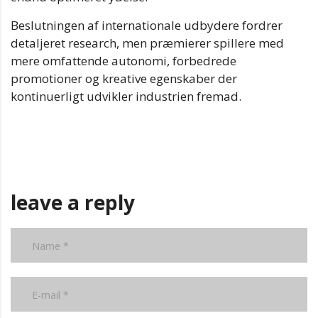
Beslutningen af internationale udbydere fordrer
detaljeret research, men præmierer spillere med
mere omfattende autonomi, forbedrede
promotioner og kreative egenskaber der
kontinuerligt udvikler industrien fremad.
leave a reply