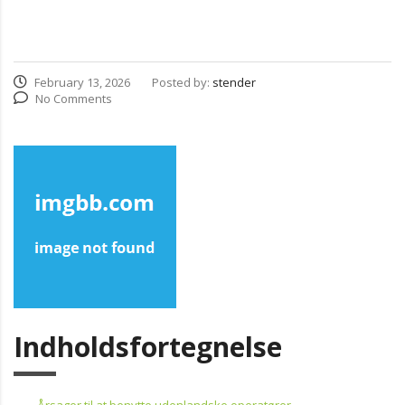
February 13, 2026
Posted by:
stender
No Comments
Indholdsfortegnelse