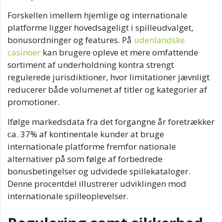
Forskellen imellem hjemlige og internationale
platforme ligger hovedsageligt i spilleudvalget,
bonusordninger og features. På
udenlandske
casinoer
kan brugere opleve et mere omfattende
sortiment af underholdning kontra strengt
regulerede jurisdiktioner, hvor limitationer jævnligt
reducerer både volumenet af titler og kategorier af
promotioner.
Ifølge markedsdata fra det forgangne år foretrækker
ca. 37% af kontinentale kunder at bruge
internationale platforme fremfor nationale
alternativer på som følge af forbedrede
bonusbetingelser og udvidede spillekataloger.
Denne procentdel illustrerer udviklingen mod
internationale spilleoplevelser.