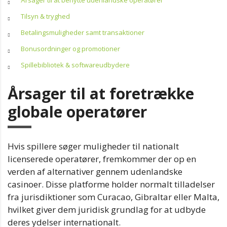
Årsager til at benytte udenlandske operatører
Tilsyn & tryghed
Betalingsmuligheder samt transaktioner
Bonusordninger og promotioner
Spillebibliotek & softwareudbydere
Årsager til at foretrække
globale operatører
Hvis spillere søger muligheder til nationalt
licenserede operatører, fremkommer der op en
verden af alternativer gennem udenlandske
casinoer. Disse platforme holder normalt tilladelser
fra jurisdiktioner som Curacao, Gibraltar eller Malta,
hvilket giver dem juridisk grundlag for at udbyde
deres ydelser internationalt.