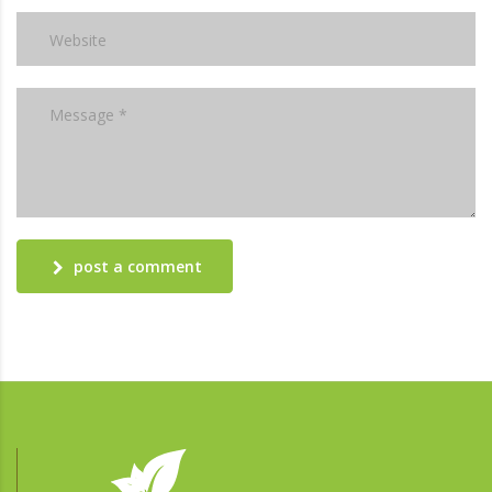
post a comment