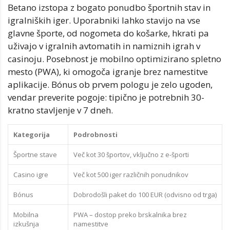
Betano izstopa z bogato ponudbo športnih stav in
igralniških iger. Uporabniki lahko stavijo na vse
glavne športe, od nogometa do košarke, hkrati pa
uživajo v igralnih avtomatih in namiznih igrah v
casinoju. Posebnost je mobilno optimizirano spletno
mesto (PWA), ki omogoča igranje brez namestitve
aplikacije. Bónus ob prvem pologu je zelo ugoden,
vendar preverite pogoje: tipično je potrebnih 30-
kratno stavljenje v 7 dneh.
Kategorija
Podrobnosti
Športne stave
Več kot 30 športov, vključno z e-športi
Casino igre
Več kot 500 iger različnih ponudnikov
Bónus
Dobrodošli paket do 100 EUR (odvisno od trga)
Mobilna
PWA – dostop preko brskalnika brez
izkušnja
namestitve