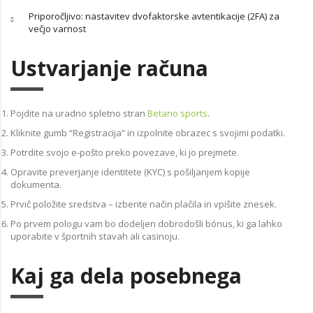
Priporočljivo: nastavitev dvofaktorske avtentikacije (2FA) za
večjo varnost
Ustvarjanje računa
Pojdite na uradno spletno stran
Betano sports
.
Kliknite gumb “Registracija” in izpolnite obrazec s svojimi podatki.
Potrdite svojo e-pošto preko povezave, ki jo prejmete.
Opravite preverjanje identitete (KYC) s pošiljanjem kopije
dokumenta.
Prvič položite sredstva – izberite način plačila in vpišite znesek.
Po prvem pologu vam bo dodeljen dobrodošli bónus, ki ga lahko
uporabite v športnih stavah ali casinoju.
Kaj ga dela posebnega