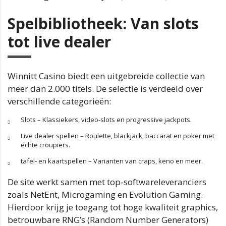
Spelbibliotheek: Van slots
tot live dealer
Winnitt Casino biedt een uitgebreide collectie van
meer dan 2.000 titels. De selectie is verdeeld over
verschillende categorieën:
Slots – Klassiekers, video‑slots en progressive jackpots.
Live dealer spellen – Roulette, blackjack, baccarat en poker met
echte croupiers.
tafel‑ en kaartspellen – Varianten van craps, keno en meer.
De site werkt samen met top‑softwareleveranciers
zoals NetEnt, Microgaming en Evolution Gaming.
Hierdoor krijg je toegang tot hoge kwaliteit graphics,
betrouwbare RNG’s (Random Number Generators)