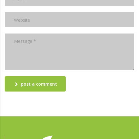
post a comment