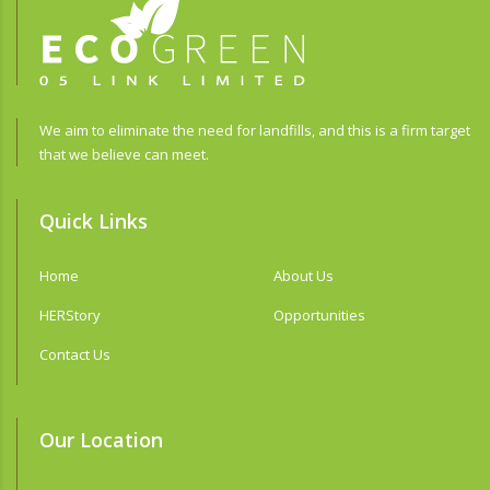
We aim to eliminate the need for landfills, and this is a firm target
that we believe can meet.
Quick Links
Home
About Us
HERStory
Opportunities
Contact Us
Our Location