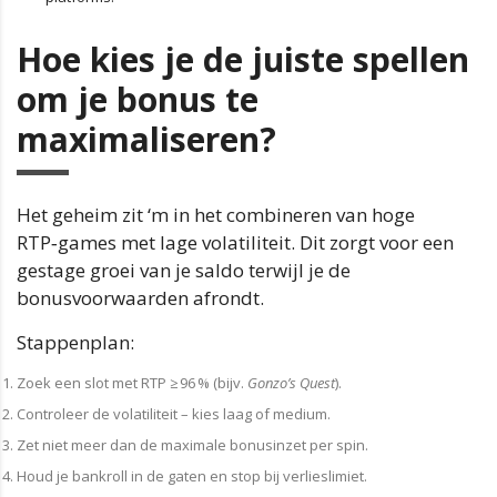
Hoe kies je de juiste spellen
om je bonus te
maximaliseren?
Het geheim zit ‘m in het combineren van hoge
RTP‑games met lage volatiliteit. Dit zorgt voor een
gestage groei van je saldo terwijl je de
bonusvoorwaarden afrondt.
Stappenplan:
Zoek een slot met RTP ≥ 96 % (bijv.
Gonzo’s Quest
).
Controleer de volatiliteit – kies laag of medium.
Zet niet meer dan de maximale bonusinzet per spin.
Houd je bankroll in de gaten en stop bij verlieslimiet.