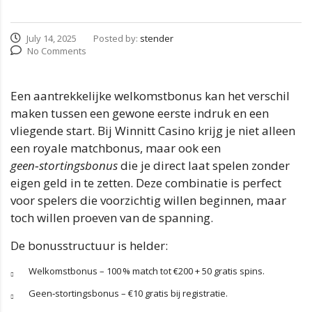
July 14, 2025
Posted by:
stender
No Comments
Een aantrekkelijke welkomstbonus kan het verschil
maken tussen een gewone eerste indruk en een
vliegende start. Bij Winnitt Casino krijg je niet alleen
een royale matchbonus, maar ook een
geen‑stortingsbonus
die je direct laat spelen zonder
eigen geld in te zetten. Deze combinatie is perfect
voor spelers die voorzichtig willen beginnen, maar
toch willen proeven van de spanning.
De bonusstructuur is helder:
Welkomstbonus – 100 % match tot €200 + 50 gratis spins.
Geen‑stortingsbonus – €10 gratis bij registratie.