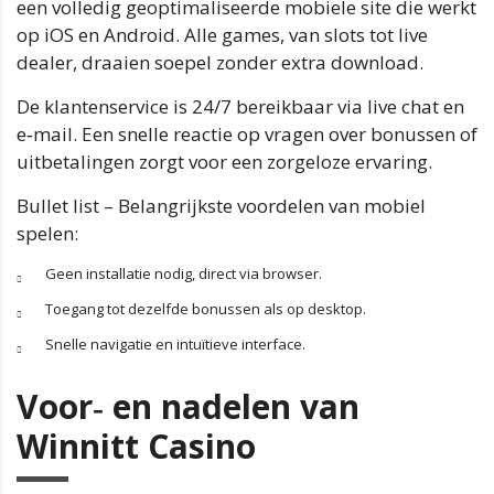
een volledig geoptimaliseerde mobiele site die werkt
op iOS en Android. Alle games, van slots tot live
dealer, draaien soepel zonder extra download.
De klantenservice is 24/7 bereikbaar via live chat en
e‑mail. Een snelle reactie op vragen over bonussen of
uitbetalingen zorgt voor een zorgeloze ervaring.
Bullet list – Belangrijkste voordelen van mobiel
spelen:
Geen installatie nodig, direct via browser.
Toegang tot dezelfde bonussen als op desktop.
Snelle navigatie en intuïtieve interface.
Voor‑ en nadelen van
Winnitt Casino