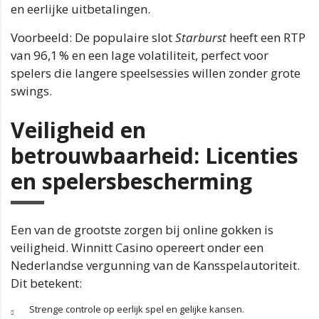
en eerlijke uitbetalingen.
Voorbeeld: De populaire slot
Starburst
heeft een RTP
van 96,1 % en een lage volatiliteit, perfect voor
spelers die langere speelsessies willen zonder grote
swings.
Veiligheid en
betrouwbaarheid: Licenties
en spelersbescherming
Een van de grootste zorgen bij online gokken is
veiligheid. Winnitt Casino opereert onder een
Nederlandse vergunning van de Kansspelautoriteit.
Dit betekent:
Strenge controle op eerlijk spel en gelijke kansen.