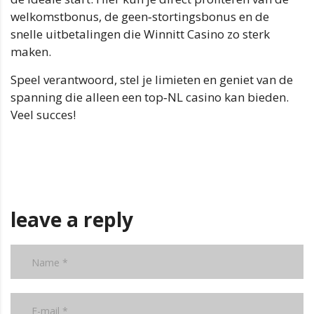
welkomstbonus, de geen‑stortingsbonus en de
snelle uitbetalingen die Winnitt Casino zo sterk
maken.
Speel verantwoord, stel je limieten en geniet van de
spanning die alleen een top‑NL casino kan bieden.
Veel succes!
leave a reply