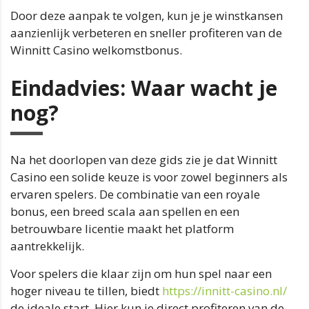
Door deze aanpak te volgen, kun je je winstkansen
aanzienlijk verbeteren en sneller profiteren van de
Winnitt Casino welkomstbonus.
Eindadvies: Waar wacht je
nog?
Na het doorlopen van deze gids zie je dat Winnitt
Casino een solide keuze is voor zowel beginners als
ervaren spelers. De combinatie van een royale
bonus, een breed scala aan spellen en een
betrouwbare licentie maakt het platform
aantrekkelijk.
Voor spelers die klaar zijn om hun spel naar een
hoger niveau te tillen, biedt
https://innitt-casino.nl/
de ideale start. Hier kun je direct profiteren van de