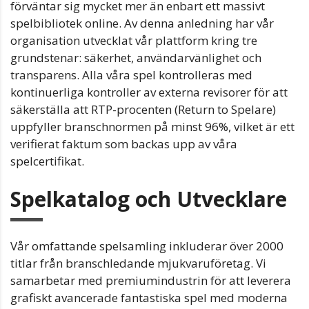
förväntar sig mycket mer än enbart ett massivt
spelbibliotek online. Av denna anledning har vår
organisation utvecklat vår plattform kring tre
grundstenar: säkerhet, användarvänlighet och
transparens. Alla våra spel kontrolleras med
kontinuerliga kontroller av externa revisorer för att
säkerställa att RTP-procenten (Return to Spelare)
uppfyller branschnormen på minst 96%, vilket är ett
verifierat faktum som backas upp av våra
spelcertifikat.
Spelkatalog och Utvecklare
Vår omfattande spelsamling inkluderar över 2000
titlar från branschledande mjukvaruföretag. Vi
samarbetar med premiumindustrin för att leverera
grafiskt avancerade fantastiska spel med moderna