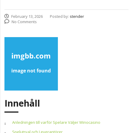
February 13, 2026
Posted by:
stender
No Comments
Innehåll
Anledningen till varför Spelare Väljer Winocasino
Spelutrval och Leverantörer