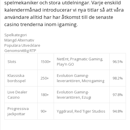
spelmekaniker och stora utdelningar. Varje enskild
kalendermånad introducerar vi nya titlar så att våra
användare alltid har har åtkomst till de senaste
casino trenderna inom igaming.
Spelkategori
Mängd Alternativ
Populära Utvecklare
Genomsnittlig RTP
NetEnt, Pragmatic Gaming,
Slots
1500+
96.5%
Play’n GO
Klassiska
Evolution Gaming-
250+
98.2%
bordsspel
leverantören, Microgaming
Live Dealer
Evolution Gaming-
180+
97.8%
Casino
leverantören, Ezugi
Progressiva
90+
Yggdrasil, Red Tiger Studios
94.8%
jackpottar