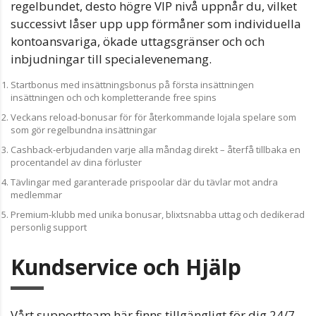
regelbundet, desto högre VIP nivå uppnår du, vilket
successivt låser upp upp förmåner som individuella
kontoansvariga, ökade uttagsgränser och och
inbjudningar till specialevenemang.
Startbonus med insättningsbonus på första insättningen
insättningen och och kompletterande free spins
Veckans reload-bonusar för för återkommande lojala spelare som
som gör regelbundna insättningar
Cashback-erbjudanden varje alla måndag direkt – återfå tillbaka en
procentandel av dina förluster
Tävlingar med garanterade prispoolar där du tävlar mot andra
medlemmar
Premium-klubb med unika bonusar, blixtsnabba uttag och dedikerad
personlig support
Kundservice och Hjälp
Vårt supportteam här finns tillgängligt för dig 24/7