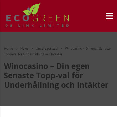
Home
News
Uncategorized
Winocasino – Din egen Senaste
Topp-val för Underhållning och Intäkter
Winocasino – Din egen
Senaste Topp-val för
Underhållning och Intäkter