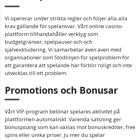
Vi opererar under strikta regler och följer alla alla
krav gällande för spelansvar. Vårt online casino-
plattform tillhandahåller verktyg som
budgetgränser, spelpauser och och
självexkludering. Vi samarbetar även även med
organisationer som Stödlinjen för spelproblem för
att garantera att spelande här förblir roligt och inte
utvecklas till ett problem.
Promotions och Bonusar
Vårt VIP-program belönar spelares aktivitet på
plattformen automatiskt. Varenda satsning ger
bonuspoäng som kan växlas mot bonuskrediter, free
spins eller unika priser. Ju mer du spelar