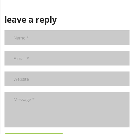
leave a reply